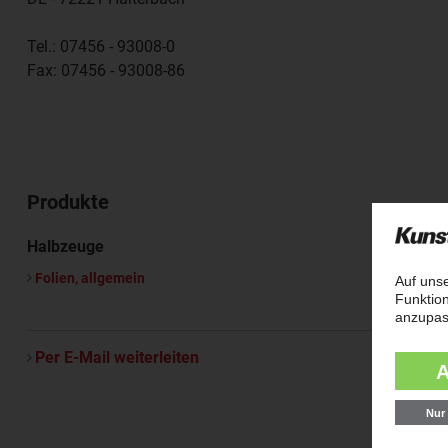
Tel.:
07456 - 93008-0
Fax:
07456 - 93008-86
Produkte
Halbzeuge
Folien, allgemein
Per E-Mail weiterleiten