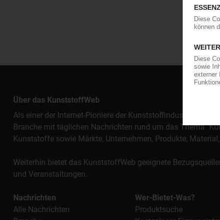
Über das KunststoffWeb
Als einer der Internet-Pioniere der Kunststoffindustrie vers
Branche mit täglichen Nachrichten rund um das Thema "Kunst
Kunststoffe sowie Märkte, Unternehmen, Produkte, Materi
Weiterhin bietet das KunststoffWeb geeignete Bezugsquelle
und Veranstaltungen.
Nachrichten
Wer-Bietet-Was?
Alle Nachrichten
Produktsuche