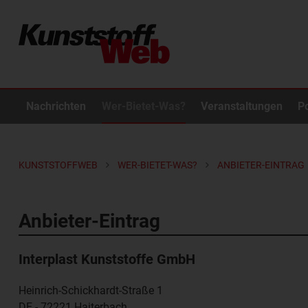
Nachrichten
Wer-Bietet-Was?
Veranstaltungen
P
KUNSTSTOFFWEB
WER-BIETET-WAS?
ANBIETER-EINTRAG
Anbieter-Eintrag
Interplast Kunststoffe GmbH
Heinrich-Schickhardt-Straße 1
DE - 72221
Haiterbach