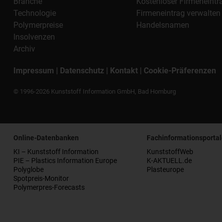
Branche
Kostenloser Firmeneintr
Technologie
Firmeneintrag verwalten
Polymerpreise
Handelsnamen
Insolvenzen
Archiv
Impressum
|
Datenschutz
|
Kontakt
|
Cookie-Präferenzen
© 1996-2026 Kunststoff Information GmbH, Bad Homburg
Online-Datenbanken
Fachinformationsportal
KI – Kunststoff Information
KunststoffWeb
PIE – Plastics Information Europe
K-AKTUELL.de
Polyglobe
Plasteurope
Spotpreis-Monitor
Polymerpres-Forecasts