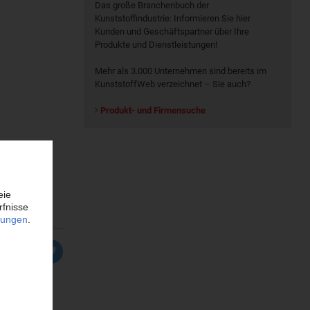
Das große Branchenbuch der
Kunststoffindustrie: Informieren Sie hier
Kunden und Geschäftspartner über Ihre
Produkte und Dienstleistungen!
Mehr als 3.000 Unternehmen sind bereits im
KunststoffWeb verzeichnet – Sie auch?
Produkt- und Firmensuche