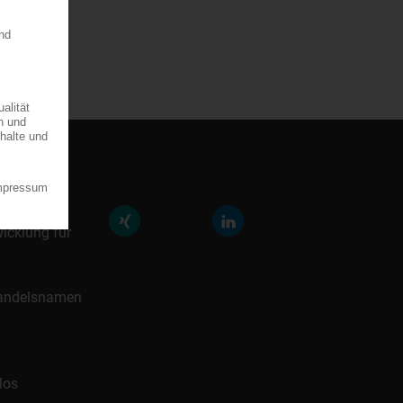
räfte der
icklung für
 Handelsnamen
los