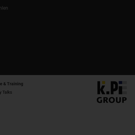
hlen
e & Training
y Talks