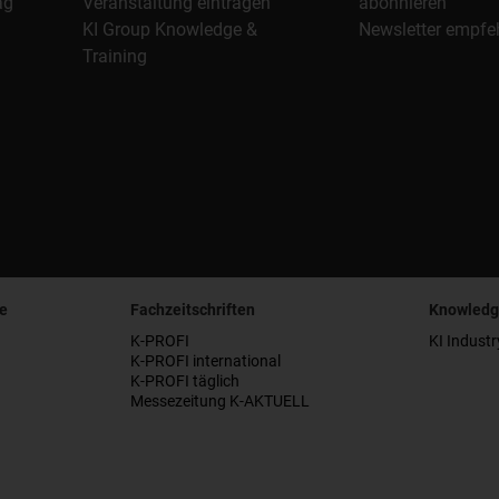
ag
Veranstaltung eintragen
abonnieren
KI Group Knowledge &
Newsletter empfe
Training
e
Fachzeitschriften
Knowledg
K-PROFI
KI Industr
K-PROFI international
K-PROFI täglich
Messezeitung K-AKTUELL