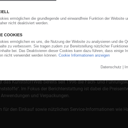
orgt das KunststoffWeb bereits seit 1996 die Fach- und Führungsk
stoffe". Im Fokus der Berichterstattung ist dabei die Preisentw
al, Anwendungen und Verpackungen.
n für den Einkauf sowie nützlichen Service-Informationen wie