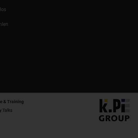
los
hlen
e & Training
y Talks