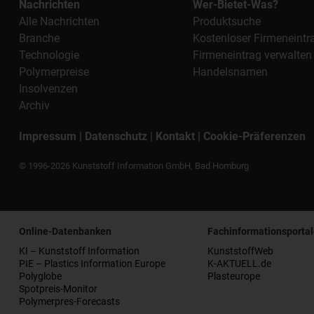
Nachrichten
Wer-Bietet-Was?
Alle Nachrichten
Produktsuche
Branche
Kostenloser Firmeneintr
Technologie
Firmeneintrag verwalten
Polymerpreise
Handelsnamen
Insolvenzen
Archiv
Impressum
|
Datenschutz
|
Kontakt
|
Cookie-Präferenzen
© 1996-2026 Kunststoff Information GmbH, Bad Homburg
Online-Datenbanken
Fachinformationsportal
KI – Kunststoff Information
KunststoffWeb
PIE – Plastics Information Europe
K-AKTUELL.de
Polyglobe
Plasteurope
Spotpreis-Monitor
Polymerpres-Forecasts