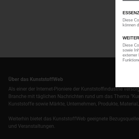
Über das KunststoffWeb
Als einer der Internet-Pioniere der Kunststoffindustrie vers
Branche mit täglichen Nachrichten rund um das Thema "Kunst
Kunststoffe sowie Märkte, Unternehmen, Produkte, Materi
Weiterhin bietet das KunststoffWeb geeignete Bezugsquelle
und Veranstaltungen.