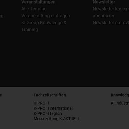
Veranstaltungen
Newsletter
Alle Termine
Newsletter kosten
ag
Veranstaltung eintragen
abonnieren
KI Group Knowledge &
Newsletter empfe
Training
e
Fachzeitschriften
Knowledg
K-PROFI
KI Industr
K-PROFI international
K-PROFI täglich
Messezeitung K-AKTUELL