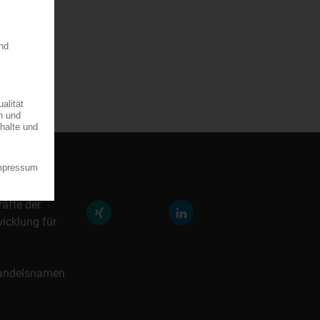
räfte der
icklung für
 Handelsnamen