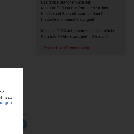
Das große Branchenbuch der
Kunststoffindustrie: Informieren Sie hier
Kunden und Geschäftspartner über Ihre
Produkte und Dienstleistungen!
Mehr als 3.000 Unternehmen sind bereits im
KunststoffWeb verzeichnet – Sie auch?
Produkt- und Firmensuche