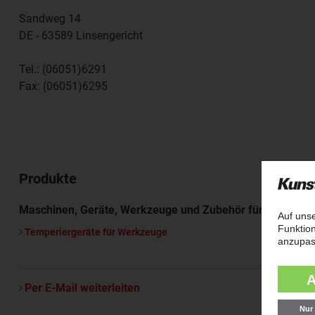
Sandweg 14
DE - 63589
Linsengericht
Tel.:
(06051)6291
Fax:
(06051)6295
Produkte
Maschinen, Geräte, Werkzeuge und Zubehör für die Kunst
Temperiergeräte für Werkzeuge
Per E-Mail weiterleiten