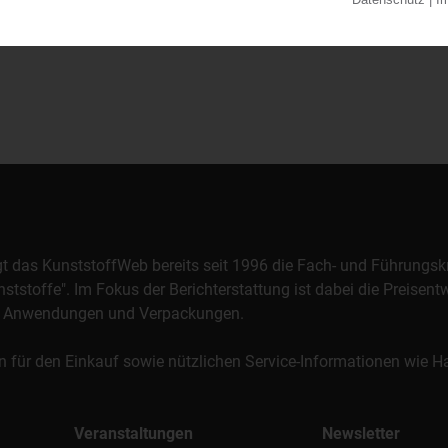
orgt das KunststoffWeb bereits seit 1996 die Fach- und Führungsk
stoffe". Im Fokus der Berichterstattung ist dabei die Preisentw
al, Anwendungen und Verpackungen.
n für den Einkauf sowie nützlichen Service-Informationen wie
Veranstaltungen
Newsletter