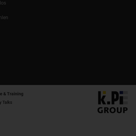
los
hlen
e & Training
y Talks