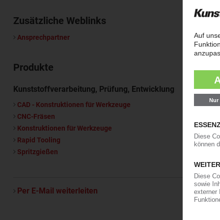
Zusätzliche Weblinks
Ansprechpartner
Produkte
Kunststoffverarbeitung, Prüfung, Entwicklung
CAD - Konstruktionen für Werkzeuge
CNC-Fräsen
Konstruktionen für Werkzeuge
Rapid Tooling
Spritzgießen
Per E-Mail weiterleiten