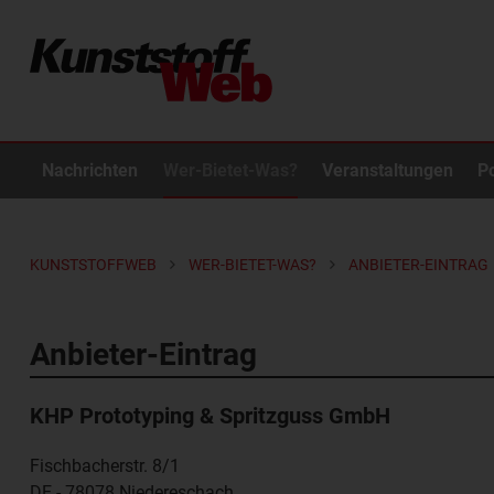
Nachrichten
Wer-Bietet-Was?
Veranstaltungen
P
KUNSTSTOFFWEB
WER-BIETET-WAS?
ANBIETER-EINTRAG
Anbieter-Eintrag
KHP Prototyping & Spritzguss GmbH
Fischbacherstr. 8/1
DE - 78078
Niedereschach