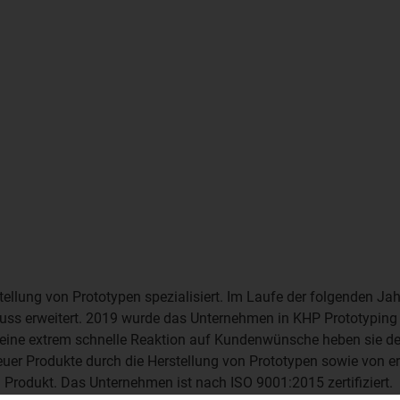
ellung von Prototypen spezialisiert. Im Laufe der folgenden Jah
ss erweitert. 2019 wurde das Unternehmen in KHP Prototyping
ne extrem schnelle Reaktion auf Kundenwünsche heben sie de
euer Produkte durch die Herstellung von Prototypen sowie von e
 Produkt. Das Unternehmen ist nach ISO 9001:2015 zertifiziert.