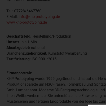
Tel.:
07728/6467760
E-Mail:
info@khp-prototyping.de
www.khp-prototyping.de
Geschäftsfeld:
Herstellung/Produktion
Umsatz:
bis 1 Mio.
Absatzgebiet:
national
Branchenzugehörigkeit:
Kunststoffverarbeitung
Zertifizierung:
ISO 9001:2015
Firmenportrait:
KHP-Prototyping wurde 1999 gegründet und ist auf die Herst
Produktionspalette um HSC-Fräsen, Formenbau und Spritzgu
GmbH umbenannt. Moderne 3D-Fertigungstechnologie und ei
ihren Wettbewerbern ab. Sie unterstützen die Entwicklung n
Musterserien und fertigen Endprodukte von der Idee bis zum