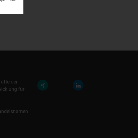
räfte der
icklung für
 Handelsnamen