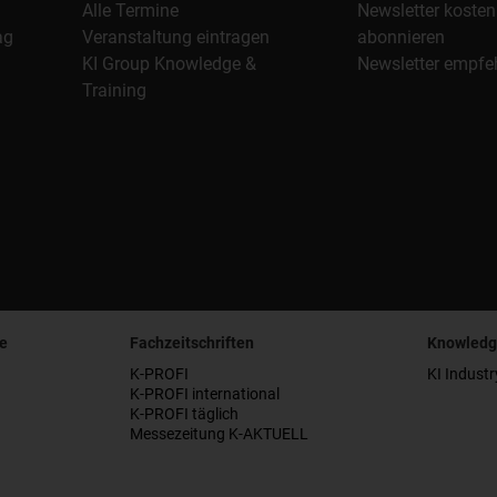
Alle Termine
Newsletter kosten
ag
Veranstaltung eintragen
abonnieren
KI Group Knowledge &
Newsletter empfe
Training
e
Fachzeitschriften
Knowledg
K-PROFI
KI Industr
K-PROFI international
K-PROFI täglich
Messezeitung K-AKTUELL