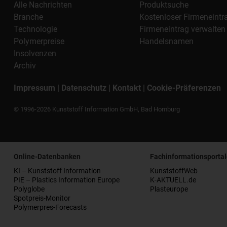
Alle Nachrichten
Produktsuche
Branche
Kostenloser Firmeneintr
Technologie
Firmeneintrag verwalten
Polymerpreise
Handelsnamen
Insolvenzen
Archiv
Impressum
|
Datenschutz
|
Kontakt
|
Cookie-Präferenzen
© 1996-2026 Kunststoff Information GmbH, Bad Homburg
Online-Datenbanken
Fachinformationsportal
KI – Kunststoff Information
KunststoffWeb
PIE – Plastics Information Europe
K-AKTUELL.de
Polyglobe
Plasteurope
Spotpreis-Monitor
Polymerpres-Forecasts