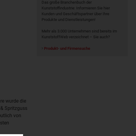
Das große Branchenbuch der
Kunststoffindustrie: Informieren Sie hier
Kunden und Geschäftspartner über Ihre
Produkte und Dienstleistungen!
Mehr als 3.000 Unternehmen sind bereits im
KunststoffWeb verzeichnet – Sie auch?
Produkt- und Firmensuche
re wurde die
 & Spritzguss
utlich von
rsten