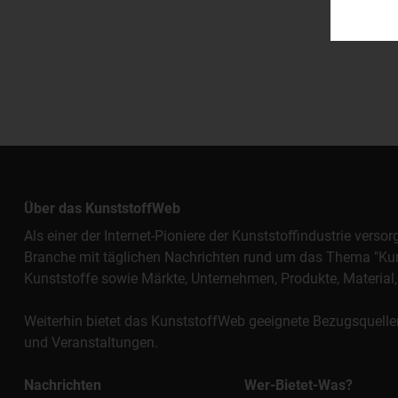
Über das KunststoffWeb
Als einer der Internet-Pioniere der Kunststoffindustrie vers
Branche mit täglichen Nachrichten rund um das Thema "Kunst
Kunststoffe sowie Märkte, Unternehmen, Produkte, Materi
Weiterhin bietet das KunststoffWeb geeignete Bezugsquelle
und Veranstaltungen.
Nachrichten
Wer-Bietet-Was?