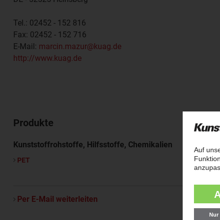
Tel.:
02452 - 152 816
Fax:
02452 - 152 716
E-Mail:
marcin.mazur@kuag.de
http://www.kuag.de
Produkte
Kunststoffrohstoffe, Hilfsstoffe, Chemikalien
PET
Per E-Mail weiterleiten