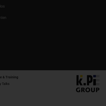
los
hlen
e & Training
y Talks