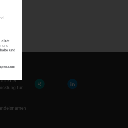
räfte der
icklung für
 Handelsnamen