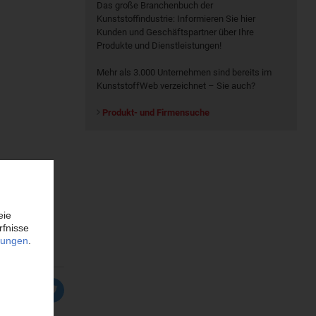
Das große Branchenbuch der
Kunststoffindustrie: Informieren Sie hier
Kunden und Geschäftspartner über Ihre
Produkte und Dienstleistungen!
Mehr als 3.000 Unternehmen sind bereits im
KunststoffWeb verzeichnet – Sie auch?
Produkt- und Firmensuche