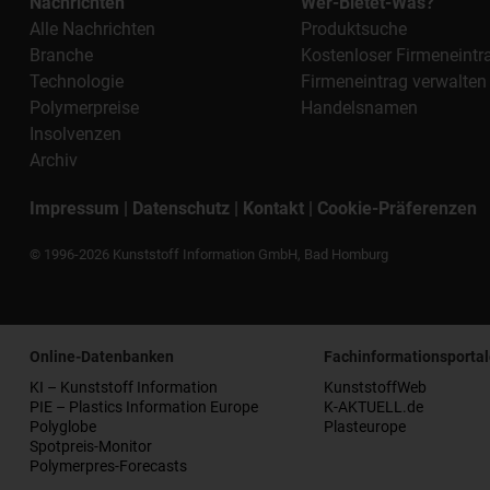
Nachrichten
Wer-Bietet-Was?
Alle Nachrichten
Produktsuche
Branche
Kostenloser Firmeneintr
Technologie
Firmeneintrag verwalten
Polymerpreise
Handelsnamen
Insolvenzen
Archiv
Impressum
|
Datenschutz
|
Kontakt
|
Cookie-Präferenzen
© 1996-2026 Kunststoff Information GmbH, Bad Homburg
Online-Datenbanken
Fachinformationsportal
KI – Kunststoff Information
KunststoffWeb
PIE – Plastics Information Europe
K-AKTUELL.de
Polyglobe
Plasteurope
Spotpreis-Monitor
Polymerpres-Forecasts