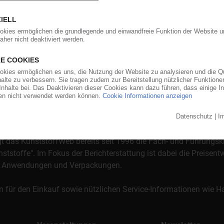
orgt das KunststoffWeb bereits seit 1996 die Fach- und Führungsk
stoffe". Im Fokus der Berichterstattung ist dabei die Preisentw
al, Anwendungen und Verpackungen.
n für den Einkauf sowie nützlichen Service-Informationen wie