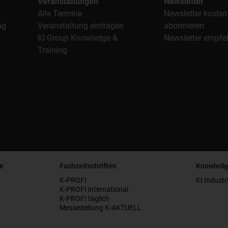
Veranstaltungen
Newsletter
Alle Termine
Newsletter kosten
ag
Veranstaltung eintragen
abonnieren
KI Group Knowledge &
Newsletter empfe
Training
e
Fachzeitschriften
Knowledg
K-PROFI
KI Industr
K-PROFI international
K-PROFI täglich
Messezeitung K-AKTUELL