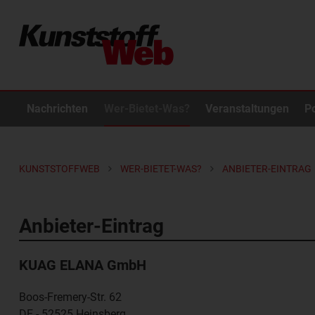
Nachrichten
Wer-Bietet-Was?
Veranstaltungen
P
KUNSTSTOFFWEB
WER-BIETET-WAS?
ANBIETER-EINTRAG
Anbieter-Eintrag
KUAG ELANA GmbH
Boos-Fremery-Str. 62
DE - 52525
Heinsberg