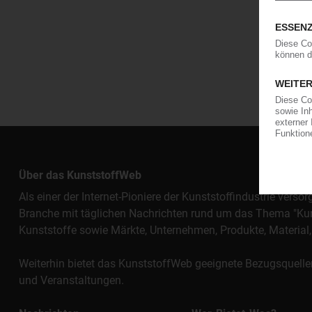
Über das KunststoffWeb
Als einer der Internet-Pioniere der Kunststoffindustrie vers
Branche mit täglichen Nachrichten rund um das Thema "Kunst
Kunststoffe sowie Märkte, Unternehmen, Produkte, Materi
Weiterhin bietet das KunststoffWeb geeignete Bezugsquelle
und Veranstaltungen.