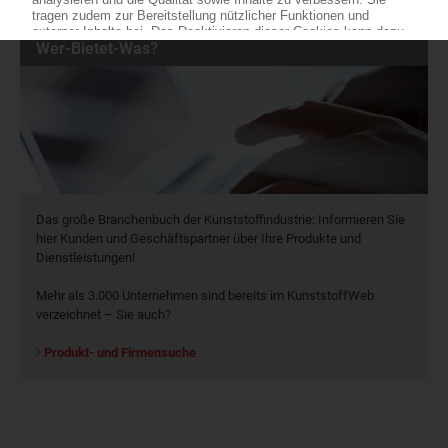
Wer-Bietet-Was?
Das große Branchenbuch der Kunststoffindustrie: Informieren Sie
hier Kunden und Geschäftspartner über Ihre Produkte und
Dienstleistungen!
Mehr als 3.000 Unternehmen sind bereits im KunststoffWeb
verzeichnet – Sie auch?
Produkt- und Firmensuche