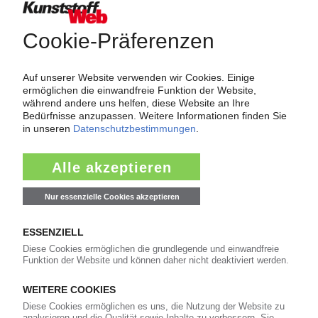
Thermoplastische Copolyester-Elastomere (TPC-ET)
Thermoplastische Elastomer-Vulkanisate (TPE-V)
Thermoplastische Polyamid-Elastomere (TPA)
Thermoplastische Polyester-Elastomere (TPE-E)
Thermoplastische Polyolefin-Elastomere (TPE-O)
Thermoplastische Polyolefin-Elastomere, PP/EPDM vernetzt
(TPO-V/X)
Thermoplastische Polyurethan-Elastomere (TPU)
Thermoplastische Styrol-Elastomere (TPE-S)
Thermoplastischer Kautschuk / TE-(EPDM+PP)
Per E-Mail weiterleiten