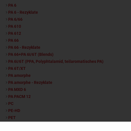
PA 6
PA 6 - Rezyklate
PA 6/66
PA 610
PA 612
PA 66
PA 66 - Rezyklate
PA 66+PA 6I/6T (Blends)
PA 6I/6T (PPA, Polyphtalamid, teilaromatisches PA)
PA 6T/XT
PA amorphe
PA amorphe - Rezyklate
PA MXD 6
PA PACM 12
PC
PE-HD
PET
PS