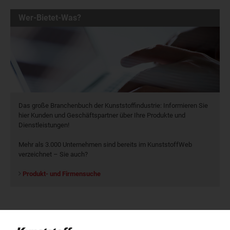
Wer-Bietet-Was?
Das große Branchenbuch der Kunststoffindustrie: Informieren Sie
hier Kunden und Geschäftspartner über Ihre Produkte und
Dienstleistungen!
Mehr als 3.000 Unternehmen sind bereits im KunststoffWeb
verzeichnet – Sie auch?
Produkt- und Firmensuche