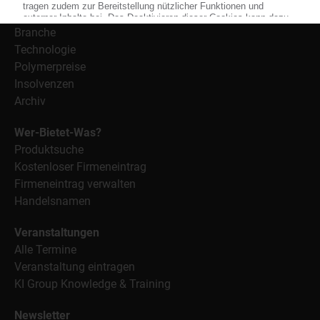
Alle Nachrichten
Branche
Technologie
Polymerpreise
Insolvenzen
Archiv
Wer-Bietet-Was?
Produktsuche
Kostenloser Firmeneintrag
Firmeneintrag verwalten
Handelsnamen
Veranstaltungen
Alle Termine
Veranstaltung eintragen
KI Group Knowledge & Training
Newsletter