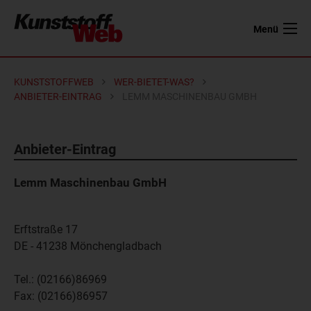
Menü
KUNSTSTOFFWEB
WER-BIETET-WAS?
ANBIETER-EINTRAG
LEMM MASCHINENBAU GMBH
Anbieter-Eintrag
Lemm Maschinenbau GmbH
Erftstraße 17
DE - 41238
Mönchengladbach
Tel.:
(02166)86969
Fax:
(02166)86957