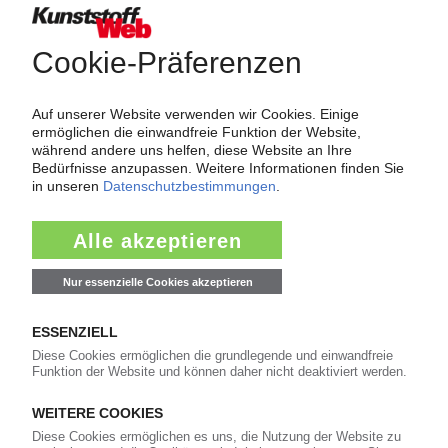
Über das KunststoffWeb
Als einer der Internet-Pioniere der Kunststoffindustrie
versorgt das KunststoffWeb bereits seit 1996 die Fach-
und Führungskräfte der Branche mit täglichen
Nachrichten rund um das Thema "Kunststoffe". Im Fokus
der Berichterstattung ist dabei die Preisentwicklung für
Kunststoffe sowie Märkte, Unternehmen, Produkte,
Material, Anwendungen und Verpackungen.
Weiterhin bietet das KunststoffWeb geeignete
Bezugsquellen für den Einkauf sowie nützlichen Service-
Informationen wie Handelsnamen und Veranstaltungen.