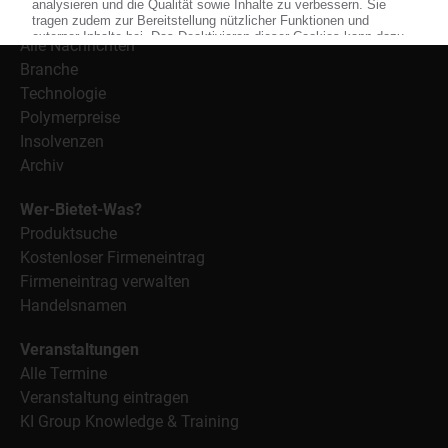
Nachrichten
Alle Nachrichten
Branche
Technologie
Polymerpreise
Insolvenzen
Archiv
Wer-Bietet-Was?
Produktsuche
Kostenloser Firmeneintrag
Firmeneintrag verwalten
Handelsnamen
Veranstaltungen
Alle Termine
Veranstaltung eintragen
KI Group Knowledge & Training