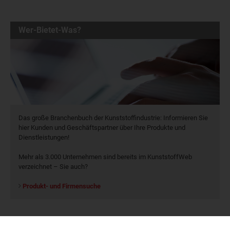
Wer-Bietet-Was?
Das große Branchenbuch der Kunststoffindustrie: Informieren Sie
hier Kunden und Geschäftspartner über Ihre Produkte und
Dienstleistungen!
Mehr als 3.000 Unternehmen sind bereits im KunststoffWeb
verzeichnet – Sie auch?
Produkt- und Firmensuche