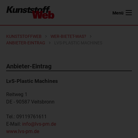
Menü
KUNSTSTOFFWEB
WER-BIETET-WAS?
ANBIETER-EINTRAG
LVS-PLASTIC MACHINES
Anbieter-Eintrag
LvS-Plastic Machines
Reitweg 1
DE - 90587
Veitsbronn
Tel.:
09119761611
E-Mail:
info@lvs-pm.de
www.lvs-pm.de