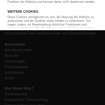
Kunststoffe sowie Märkte, Unternehmen, Produkte,
Material, Anwendungen und Verpackungen.
Weiterhin bietet das KunststoffWeb geeignete
Bezugsquellen für den Einkauf sowie nützlichen Service-
Informationen wie Handelsnamen und Veranstaltungen.
Nachrichten
Alle Nachrichten
Branche
Technologie
Polymerpreise
Insolvenzen
Archiv
Wer-Bietet-Was?
Produktsuche
Kostenloser Firmeneintrag