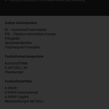
© 1996-2026 Kunststoff Information GmbH, Bad Homburg
Online-Datenbanken
KI – Kunststoff Information
PIE – Plastics Information Europe
Polyglobe
Spotpreis-Monitor
Polymerpres-Forecasts
Fachinformationsportale
KunststoffWeb
K-AKTUELL.de
Plasteurope
Fachzeitschriften
K-PROFI
K-PROFI international
K-PROFI täglich
Messezeitung K-AKTUELL