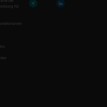
räfte der
icklung für
 Handelsnamen
los
hlen