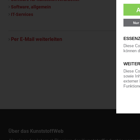
Software, allgemein
IT-Services
Per E-Mail weiterleiten
Über das KunststoffWeb