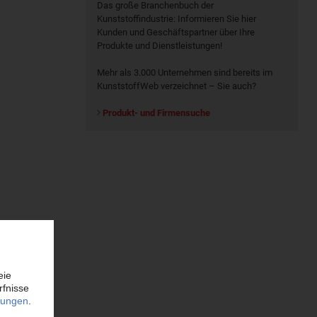
Das große Branchenbuch der
Kunststoffindustrie: Informieren Sie hier
Kunden und Geschäftspartner über Ihre
Produkte und Dienstleistungen!
Mehr als 3.000 Unternehmen sind bereits im
KunststoffWeb verzeichnet – Sie auch?
Produkt- und Firmensuche