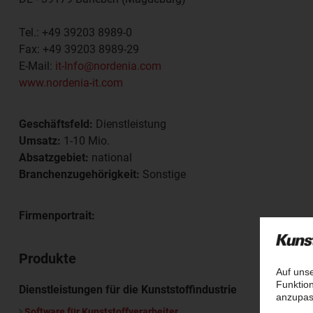
Tel.:
+49 39203 8989-0
Fax:
+49 39203 8989-29
E-Mail:
it-Info@nordenia.com
www.nordenia-it.com
Geschäftsfeld:
Dienstleistung
Umsatz:
1-10 Mio.
Absatzgebiet:
national
Branchenzugehörigkeit:
Sonstige
Firmenportrait:
Produkte
Dienstleistungen für die Kunststoffindustrie
Software für Kunststoffverarbeiter