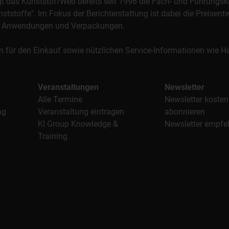
orgt das KunststoffWeb bereits seit 1996 die Fach- und Führungsk
stoffe". Im Fokus der Berichterstattung ist dabei die Preisentw
al, Anwendungen und Verpackungen.
n für den Einkauf sowie nützlichen Service-Informationen wie
Veranstaltungen
Newsletter
Alle Termine
Newsletter kosten
ag
Veranstaltung eintragen
abonnieren
KI Group Knowledge &
Newsletter empfe
Training