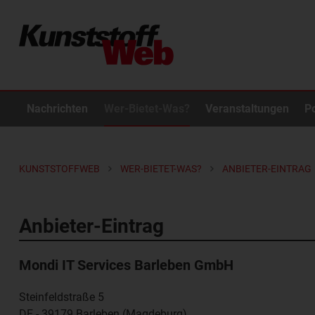
Nachrichten
Wer-Bietet-Was?
Veranstaltungen
P
KUNSTSTOFFWEB
WER-BIETET-WAS?
ANBIETER-EINTRAG
Anbieter-Eintrag
Mondi IT Services Barleben GmbH
Steinfeldstraße 5
DE - 39179
Barleben (Magdeburg)