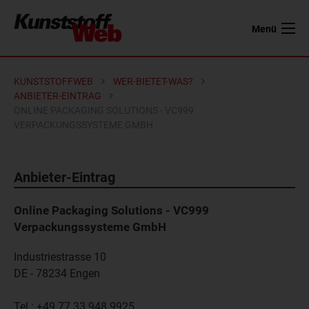
Menü
KUNSTSTOFFWEB
WER-BIETET-WAS?
ANBIETER-EINTRAG
ONLINE PACKAGING SOLUTIONS - VC999
VERPACKUNGSSYSTEME GMBH
Anbieter-Eintrag
Online Packaging Solutions - VC999
Verpackungssysteme GmbH
Industriestrasse 10
DE - 78234
Engen
Tel.:
+49 77 33 948 9925