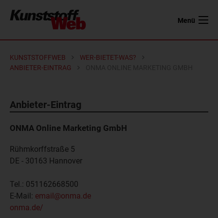
Menü
KUNSTSTOFFWEB
WER-BIETET-WAS?
ANBIETER-EINTRAG
ONMA ONLINE MARKETING GMBH
Anbieter-Eintrag
ONMA Online Marketing GmbH
Rühmkorffstraße 5
DE - 30163
Hannover
Tel.:
051162668500
E-Mail:
email@onma.de
onma.de/