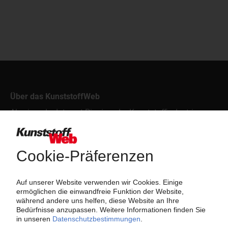
Über das KunststoffWeb
Als einer der Internet-Pioniere der Kunststoffindustrie
versorgt das KunststoffWeb bereits seit 1996 die Fach-
und Führungskräfte der Branche mit täglichen
Nachrichten rund um das Thema "Kunststoffe". Im Fokus
der Berichterstattung ist dabei die Preisentwicklung für
Kunststoffe sowie Märkte, Unternehmen, Produkte,
Material, Anwendungen und Verpackungen.
Weiterhin bietet das KunststoffWeb geeignete
Bezugsquellen für den Einkauf sowie nützlichen Service-