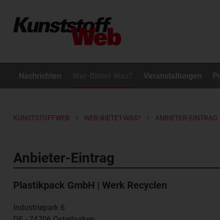
Nachrichten
Wer-Bietet-Was?
Veranstaltungen
P
KUNSTSTOFFWEB
WER-BIETET-WAS?
ANBIETER-EINTRAG
Anbieter-Eintrag
Plastikpack GmbH | Werk Recyclen
Industriepark 6
DE - 74706
Osterburken