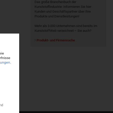
Das große Branchenbuch der
Kunststoffindustrie: Informieren Sie hier
Kunden und Geschäftspartner über Ihre
Produkte und Dienstleistungen!
Mehr als 3.000 Unternehmen sind bereits im
KunststoffWeb verzeichnet – Sie auch?
Produkt- und Firmensuche
Beispiel