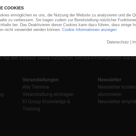
orgt das KunststoffWeb bereits seit 1996 die Fach- und Führungsk
stoffe". Im Fokus der Berichterstattung ist dabei die Preisentw
al, Anwendungen und Verpackungen.
n für den Einkauf sowie nützlichen Service-Informationen wie
Veranstaltungen
Newsletter
Alle Termine
Newsletter kosten
ag
Veranstaltung eintragen
abonnieren
KI Group Knowledge &
Newsletter empfe
Training