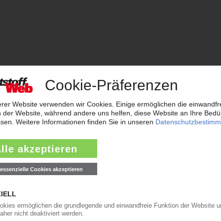
elten Sekundärrohstoffen sinnvolle Recyclingprodukte, wie zum 
llen Einzellösungen.