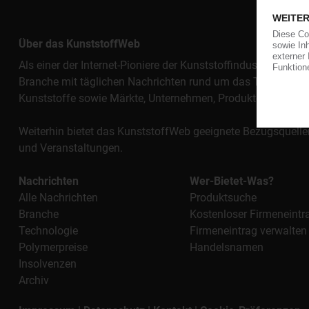
Über das KunststoffWeb
Als einer der Internet-Pioniere der Kunststoffindustrie vers
Branche mit täglichen Nachrichten rund um das Thema "Kunst
Kunststoffe sowie Märkte, Unternehmen, Produkte, Materi
Weiterhin bietet das KunststoffWeb geeignete Bezugsquelle
und Veranstaltungen.
Nachrichten
Wer-Bietet-Was?
Alle Nachrichten
Produktsuche
Branche
Kostenloser Firmeneintr
Technologie
Firmeneintrag verwalten
Polymerpreise
Handelsnamen
Insolvenzen
Archiv