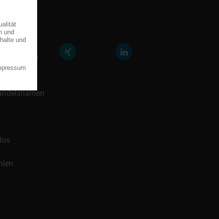
räfte der
icklung für
 Handelsnamen
los
hlen