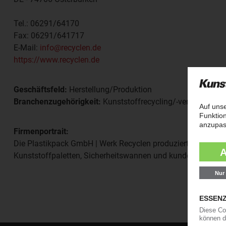
Tel.:
06291/64170
Fax:
06291/641717
E-Mail:
info@recyclen.de
https://www.recyclen.de
Geschäftsfeld:
Herstellung/Produktion
Branchenzugehörigkeit:
Kunststoffrecycling/-verwertung
Firmenportrait:
Die Plastikpack GmbH | Werk Recyclen produziert aus recyc
Kunststoffpaletten, Sicherheitswannen und kundenindividue