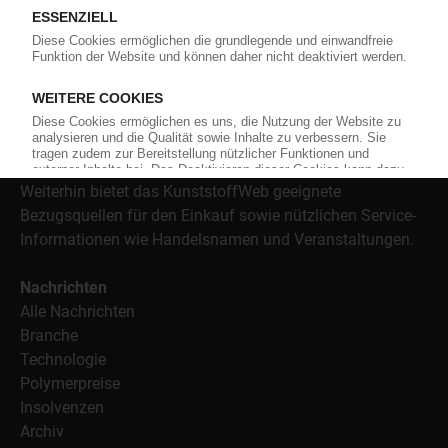
versorgt das KunststoffWeb bereits seit 1996 die Fach-
und Führungskräfte der Branche mit täglichen
Nachrichten rund um das Thema "Kunststoffe". Im Fokus
der Berichterstattung ist dabei die Preisentwicklung für
Kunststoffe sowie Märkte, Unternehmen, Produkte,
Material, Anwendungen und Verpackungen.
Weiterhin bietet das KunststoffWeb geeignete
Bezugsquellen für den Einkauf sowie nützlichen Service-
Informationen wie Handelsnamen und Veranstaltungen.
Nachrichten
Alle Nachrichten
Branche
Technologie
Polymerpreise
Insolvenzen
Archiv