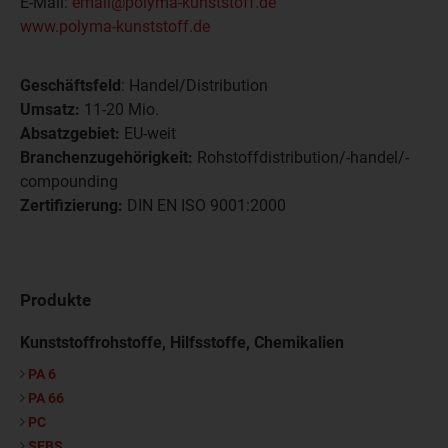
E-Mail:
email@polyma-kunststoff.de
www.polyma-kunststoff.de
Geschäftsfeld
: Handel/Distribution
Umsatz:
11-20 Mio.
Absatzgebiet:
EU-weit
Branchenzugehörigkeit:
Rohstoffdistribution/-handel/-
compounding
Zertifizierung:
DIN EN ISO 9001:2000
Produkte
Kunststoffrohstoffe, Hilfsstoffe, Chemikalien
PA 6
PA 66
PC
SEBS