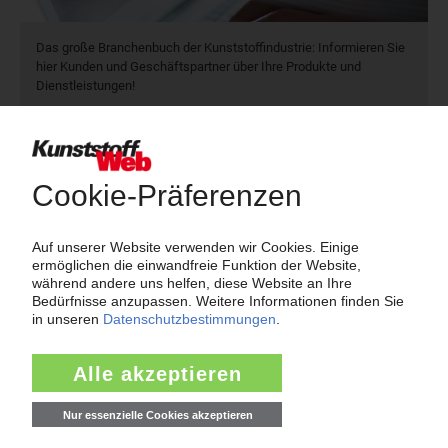
Das große Branchenbuch der Kunststoffindustrie: Informieren Sie
hier Kunden und Geschäftspartner über Ihre Produkte und
Dienstleistungen!
Mehr als 3.000 Unternehmen sind bereits im KunststoffWeb
verzeichnet – Sie auch?
Produkt- und Firmensuche
Über das KunststoffWeb
Als einer der Internet-Pioniere der Kunststoffindustrie