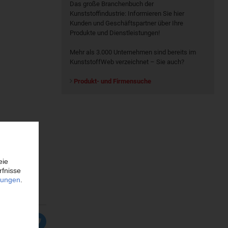
Das große Branchenbuch der
Kunststoffindustrie: Informieren Sie hier
Kunden und Geschäftspartner über Ihre
Produkte und Dienstleistungen!
Mehr als 3.000 Unternehmen sind bereits im
KunststoffWeb verzeichnet – Sie auch?
Produkt- und Firmensuche