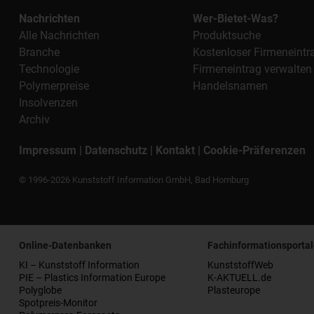
Nachrichten
Wer-Bietet-Was?
Alle Nachrichten
Produktsuche
Branche
Kostenloser Firmeneintr
Technologie
Firmeneintrag verwalten
Polymerpreise
Handelsnamen
Insolvenzen
Archiv
Impressum
|
Datenschutz
|
Kontakt
|
Cookie-Präferenzen
© 1996-2026 Kunststoff Information GmbH, Bad Homburg
Online-Datenbanken
Fachinformationsportal
KI – Kunststoff Information
KunststoffWeb
PIE – Plastics Information Europe
K-AKTUELL.de
Polyglobe
Plasteurope
Spotpreis-Monitor