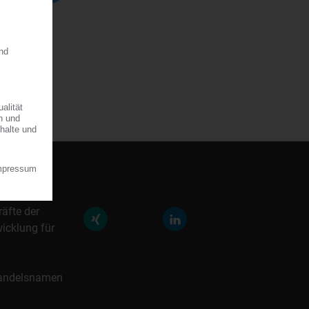
räfte der
icklung für
 Handelsnamen