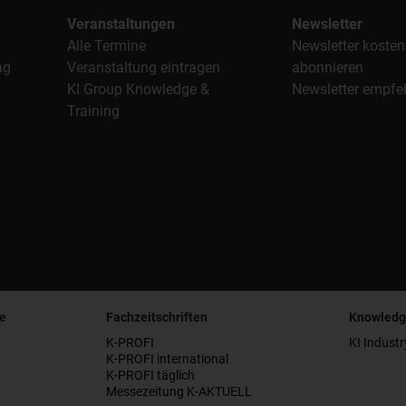
Veranstaltungen
Newsletter
Alle Termine
Newsletter kosten
ag
Veranstaltung eintragen
abonnieren
KI Group Knowledge &
Newsletter empfe
Training
e
Fachzeitschriften
Knowledg
K-PROFI
KI Industr
K-PROFI international
K-PROFI täglich
Messezeitung K-AKTUELL