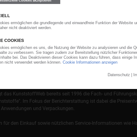
orgt das KunststoffWeb bereits seit 1996 die Fach- und Führungsk
stoffe". Im Fokus der Berichterstattung ist dabei die Preisentw
al, Anwendungen und Verpackungen.
n für den Einkauf sowie nützlichen Service-Informationen wie