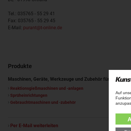
Tel.:
035765 - 55 29 41
Fax:
035765 - 55 29 45
E-Mail:
purant@t-online.de
Produkte
Maschinen, Geräte, Werkzeuge und Zubehör für die Kunst
Reaktionsgießmaschinen und -anlagen
Sprüheinrichtungen
Gebrauchtmaschinen und -zubehör
Per E-Mail weiterleiten