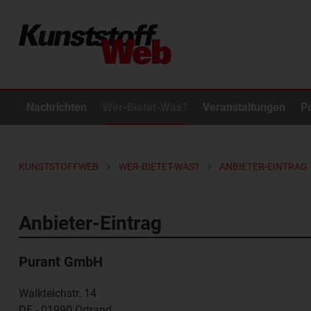
Nachrichten
Wer-Bietet-Was?
Veranstaltungen
P
KUNSTSTOFFWEB
WER-BIETET-WAS?
ANBIETER-EINTRAG
Anbieter-Eintrag
Purant GmbH
Walkteichstr. 14
DE - 01990
Ortrand