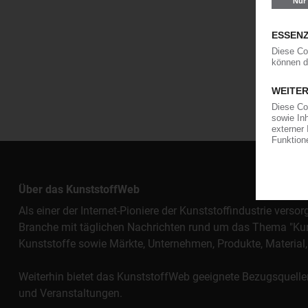
Über das KunststoffWeb
Als einer der Internet-Pioniere der Kunststoffindustrie vers
Branche mit täglichen Nachrichten rund um das Thema "Kunst
Kunststoffe sowie Märkte, Unternehmen, Produkte, Materi
Weiterhin bietet das KunststoffWeb geeignete Bezugsquelle
und Veranstaltungen.