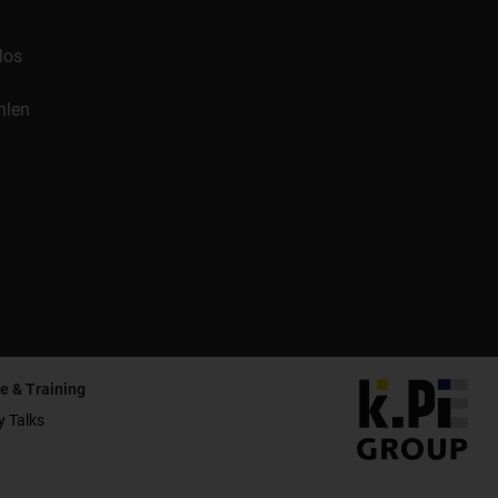
los
hlen
e & Training
y Talks