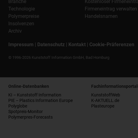
Branche
Kostenloser Firmeneintr
Technologie
Firmeneintrag verwalten
Polymerpreise
Handelsnamen
Insolvenzen
Archiv
Impressum
|
Datenschutz
|
Kontakt
|
Cookie-Präferenzen
© 1996-2026 Kunststoff Information GmbH, Bad Homburg
Online-Datenbanken
Fachinformationsportal
KI – Kunststoff Information
KunststoffWeb
PIE – Plastics Information Europe
K-AKTUELL.de
Polyglobe
Plasteurope
Spotpreis-Monitor
Polymerpres-Forecasts