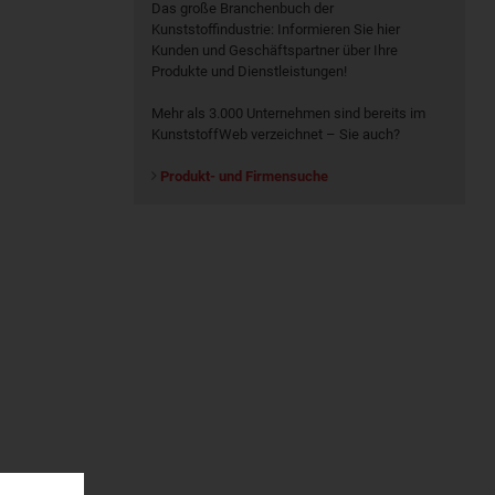
Das große Branchenbuch der
Kunststoffindustrie: Informieren Sie hier
Kunden und Geschäftspartner über Ihre
Produkte und Dienstleistungen!
Mehr als 3.000 Unternehmen sind bereits im
KunststoffWeb verzeichnet – Sie auch?
Produkt- und Firmensuche