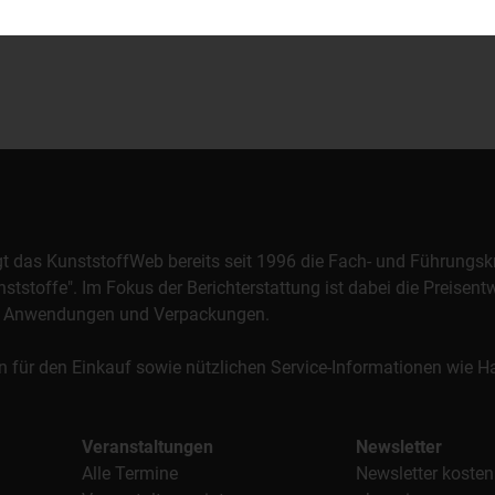
orgt das KunststoffWeb bereits seit 1996 die Fach- und Führungsk
stoffe". Im Fokus der Berichterstattung ist dabei die Preisentw
al, Anwendungen und Verpackungen.
n für den Einkauf sowie nützlichen Service-Informationen wie
Veranstaltungen
Newsletter
Alle Termine
Newsletter kosten