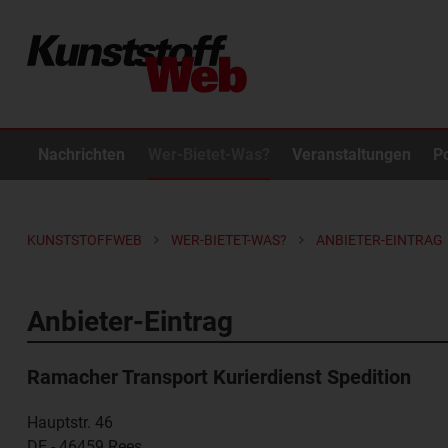
Nachrichten
Wer-Bietet-Was?
Veranstaltungen
P
KUNSTSTOFFWEB
WER-BIETET-WAS?
ANBIETER-EINTRAG
Anbieter-Eintrag
Ramacher Transport Kurierdienst Spedition
Hauptstr. 46
DE - 46459
Rees