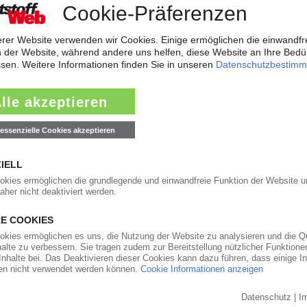
Benelux
Frau Ramacher
E-Mail:
cdrbox@t-online.de