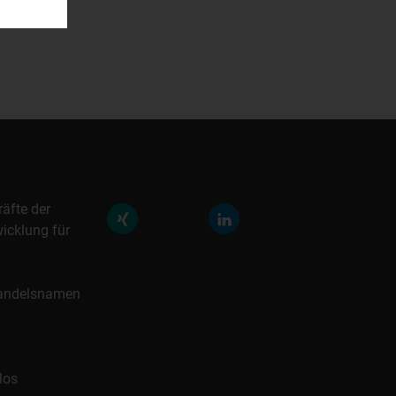
räfte der
icklung für
 Handelsnamen
los