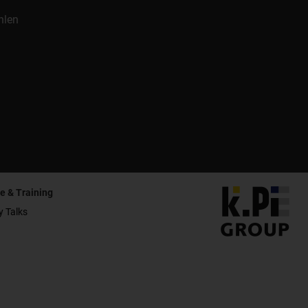
hlen
e & Training
y Talks