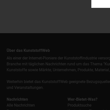
Über das KunststoffWeb
Als einer der Internet-Pioniere der Kunststoffindustrie vers
Branche mit täglichen Nachrichten rund um das Thema "Kunst
Kunststoffe sowie Märkte, Unternehmen, Produkte, Materi
Weiterhin bietet das KunststoffWeb geeignete Bezugsquelle
und Veranstaltungen.
Nachrichten
Wer-Bietet-Was?
Alle Nachrichten
Produktsuche