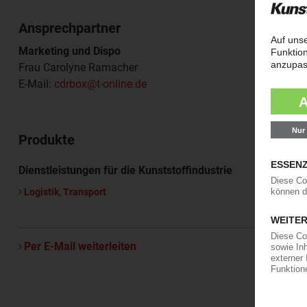
Ansprechpartner
Marketing und Dispo
Frau Carolyne Ramacher
E-Mail:
cdrbox@t-online.de
Produkte
Dienstleistungen für die Kunststoffindustrie
Logistik, Transport
Per E-Mail weiterleiten