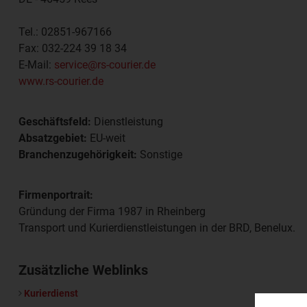
Tel.:
02851-967166
Fax:
032-224 39 18 34
E-Mail:
service@rs-courier.de
www.rs-courier.de
Geschäftsfeld:
Dienstleistung
Absatzgebiet:
EU-weit
Branchenzugehörigkeit:
Sonstige
Firmenportrait:
Gründung der Firma 1987 in Rheinberg
Transport und Kurierdienstleistungen in der BRD, Benelux.
Zusätzliche Weblinks
Kurierdienst