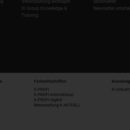
ag
Veranstaltung eintragen
abonnieren
KI Group Knowledge &
Newsletter empfe
Training
e
Fachzeitschriften
Knowledg
K-PROFI
KI Industr
K-PROFI international
K-PROFI täglich
Messezeitung K-AKTUELL