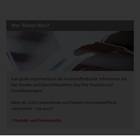
Wer-Bietet-Was?
Das große Branchenbuch der Kunststoffindustrie: Informieren Sie
hier Kunden und Geschäftspartner über Ihre Produkte und
Dienstleistungen!
Mehr als 3.000 Unternehmen sind bereits im KunststoffWeb
verzeichnet – Sie auch?
Produkt- und Firmensuche