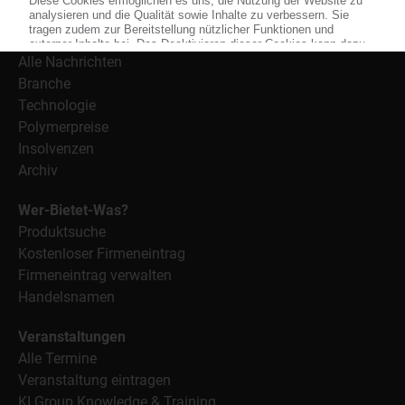
Nachrichten
Alle Nachrichten
Branche
Technologie
Polymerpreise
Insolvenzen
Archiv
Wer-Bietet-Was?
Produktsuche
Kostenloser Firmeneintrag
Firmeneintrag verwalten
Handelsnamen
Veranstaltungen
Alle Termine
Veranstaltung eintragen
KI Group Knowledge & Training