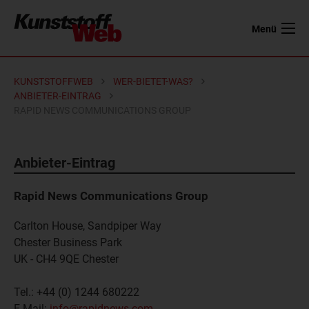
Menü
KUNSTSTOFFWEB
WER-BIETET-WAS?
ANBIETER-EINTRAG
RAPID NEWS COMMUNICATIONS GROUP
Anbieter-Eintrag
Rapid News Communications Group
Carlton House, Sandpiper Way
Chester Business Park
UK - CH4 9QE
Chester
Tel.:
+44 (0) 1244 680222
E-Mail:
info@rapidnews.com