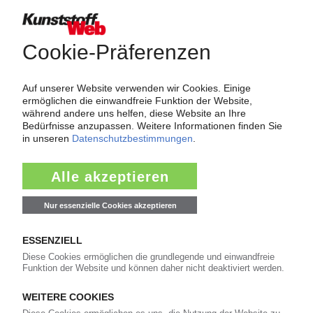
Über das KunststoffWeb
Als einer der Internet-Pioniere der Kunststoffindustrie
versorgt das KunststoffWeb bereits seit 1996 die Fach-
und Führungskräfte der Branche mit täglichen
Nachrichten rund um das Thema "Kunststoffe". Im Fokus
der Berichterstattung ist dabei die Preisentwicklung für
Kunststoffe sowie Märkte, Unternehmen, Produkte,
Material, Anwendungen und Verpackungen.
Weiterhin bietet das KunststoffWeb geeignete
Bezugsquellen für den Einkauf sowie nützlichen Service-
Informationen wie Handelsnamen und Veranstaltungen.