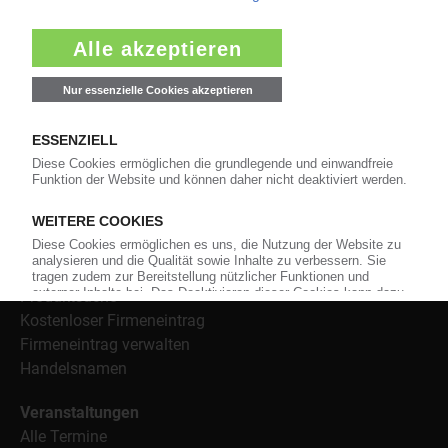
Bezugsquellen für den Einkauf sowie nützlichen Service-
Informationen wie Handelsnamen und Veranstaltungen.
Nachrichten
Alle Nachrichten
Branche
Technologie
Polymerpreise
Insolvenzen
Archiv
Wer-Bietet-Was?
Produktsuche
Kostenloser Firmeneintrag
Firmeneintrag verwalten
Handelsnamen
Veranstaltungen
Alle Termine