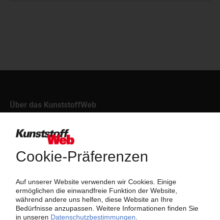
Über das KunststoffWeb
Als einer der Internet-Pioniere der Kunststoffindustrie
versorgt das KunststoffWeb bereits seit 1996 die Fach-
und Führungskräfte der Branche mit täglichen
Nachrichten rund um das Thema "Kunststoffe". Im Fokus
der Berichterstattung ist dabei die Preisentwicklung für
Kunststoffe sowie Märkte, Unternehmen, Produkte,
Material, Anwendungen und Verpackungen.
Weiterhin bietet das KunststoffWeb geeignete