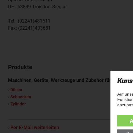
DE - 53839
Troisdorf-Sieglar
Tel.:
(02241)481511
Fax:
(02241)403651
Produkte
Maschinen, Geräte, Werkzeuge und Zubehör für die Kunst
Düsen
Schnecken
Zylinder
Per E-Mail weiterleiten