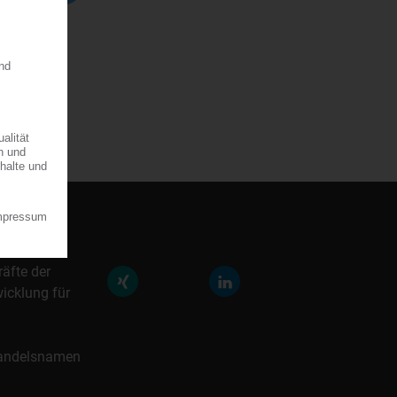
räfte der
icklung für
 Handelsnamen