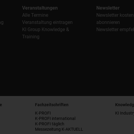
Veranstaltungen
Newsletter
Alle Termine
Newsletter kosten
ag
Veranstaltung eintragen
abonnieren
KI Group Knowledge &
Newsletter empfe
Training
e
Fachzeitschriften
Knowledg
K-PROFI
KI Industr
K-PROFI international
K-PROFI täglich
Messezeitung K-AKTUELL