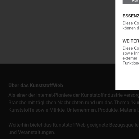
Über das KunststoffWeb
Als einer der Internet-Pioniere der Kunststoffindustrie vers
Branche mit täglichen Nachrichten rund um das Thema "Kunst
Kunststoffe sowie Märkte, Unternehmen, Produkte, Materi
Weiterhin bietet das KunststoffWeb geeignete Bezugsquelle
und Veranstaltungen.