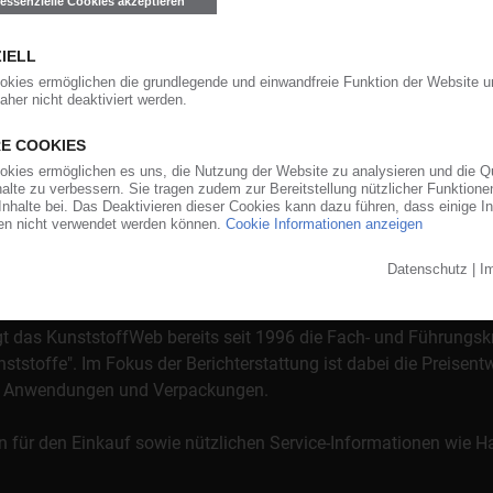
orgt das KunststoffWeb bereits seit 1996 die Fach- und Führungsk
stoffe". Im Fokus der Berichterstattung ist dabei die Preisentw
al, Anwendungen und Verpackungen.
n für den Einkauf sowie nützlichen Service-Informationen wie