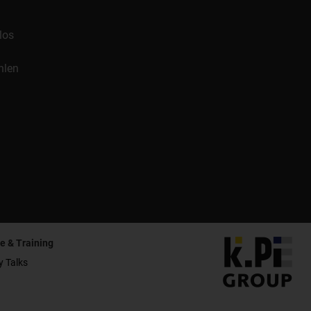
los
hlen
e & Training
y Talks