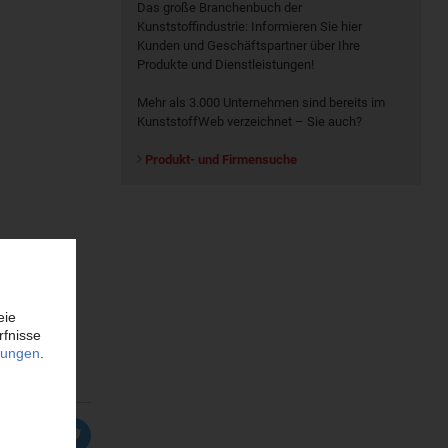
Das große Branchenbuch der
Kunststoffindustrie: Informieren Sie hier
Kunden und Geschäftspartner über Ihre
Produkte und Dienstleistungen!
Mehr als 3.000 Unternehmen sind bereits im
KunststoffWeb verzeichnet – Sie auch?
Produkt- und Firmensuche