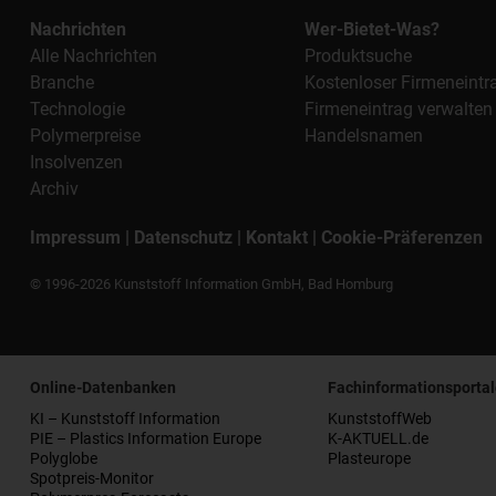
Nachrichten
Wer-Bietet-Was?
Alle Nachrichten
Produktsuche
Branche
Kostenloser Firmeneintr
Technologie
Firmeneintrag verwalten
Polymerpreise
Handelsnamen
Insolvenzen
Archiv
Impressum
|
Datenschutz
|
Kontakt
|
Cookie-Präferenzen
© 1996-2026 Kunststoff Information GmbH, Bad Homburg
Online-Datenbanken
Fachinformationsportal
KI – Kunststoff Information
KunststoffWeb
PIE – Plastics Information Europe
K-AKTUELL.de
Polyglobe
Plasteurope
Spotpreis-Monitor