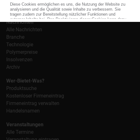
Informationen wie Handelsnamen und Veranstaltungen.
Nachrichten
Alle Nachrichten
Branche
Technologie
Polymerpreise
Insolvenzen
Archiv
Wer-Bietet-Was?
Produktsuche
Kostenloser Firmeneintrag
Firmeneintrag verwalten
Handelsnamen
Veranstaltungen
Alle Termine
Veranstaltung eintragen