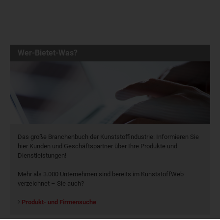
Wer-Bietet-Was?
Das große Branchenbuch der Kunststoffindustrie: Informieren Sie
hier Kunden und Geschäftspartner über Ihre Produkte und
Dienstleistungen!
Mehr als 3.000 Unternehmen sind bereits im KunststoffWeb
verzeichnet – Sie auch?
Produkt- und Firmensuche