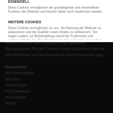
versorgt das KunststoffWeb bereits seit 1996 die Fach-
und Führungskräfte der Branche mit täglichen
Nachrichten rund um das Thema "Kunststoffe". Im Fokus
der Berichterstattung ist dabei die Preisentwicklung für
Kunststoffe sowie Märkte, Unternehmen, Produkte,
Material, Anwendungen und Verpackungen.
Weiterhin bietet das KunststoffWeb geeignete
Bezugsquellen für den Einkauf sowie nützlichen Service-
Informationen wie Handelsnamen und Veranstaltungen.
Nachrichten
Alle Nachrichten
Branche
Technologie
Polymerpreise
Insolvenzen
Archiv