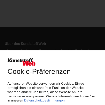
Über das KunststoffWeb
Als einer der Internet-Pioniere der Kunststoffindustrie
versorgt das KunststoffWeb bereits seit 1996 die Fach-
und Führungskräfte der Branche mit täglichen
Nachrichten rund um das Thema "Kunststoffe". Im Fokus
der Berichterstattung ist dabei die Preisentwicklung für
Kunststoffe sowie Märkte, Unternehmen, Produkte,
Material, Anwendungen und Verpackungen.
Weiterhin bietet das KunststoffWeb geeignete
Bezugsquellen für den Einkauf sowie nützlichen Service-