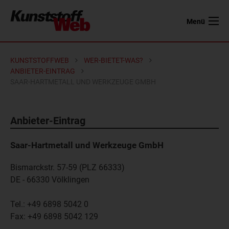
Menü
KUNSTSTOFFWEB
WER-BIETET-WAS?
ANBIETER-EINTRAG
SAAR-HARTMETALL UND WERKZEUGE GMBH
Anbieter-Eintrag
Saar-Hartmetall und Werkzeuge GmbH
Bismarckstr. 57-59 (PLZ 66333)
DE - 66330
Völklingen
Tel.:
+49 6898 5042 0
Fax:
+49 6898 5042 129