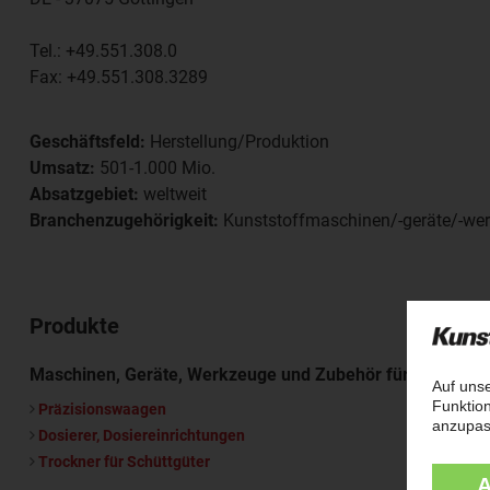
Tel.:
+49.551.308.0
Fax:
+49.551.308.3289
Geschäftsfeld:
Herstellung/Produktion
Umsatz:
501-1.000 Mio.
Absatzgebiet:
weltweit
Branchenzugehörigkeit:
Kunststoffmaschinen/-geräte/-we
Produkte
Maschinen, Geräte, Werkzeuge und Zubehör für die Kunst
Präzisionswaagen
Dosierer, Dosiereinrichtungen
Trockner für Schüttgüter