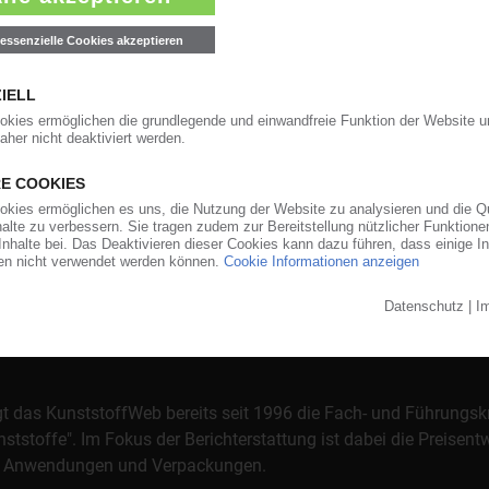
orgt das KunststoffWeb bereits seit 1996 die Fach- und Führungsk
stoffe". Im Fokus der Berichterstattung ist dabei die Preisentw
al, Anwendungen und Verpackungen.