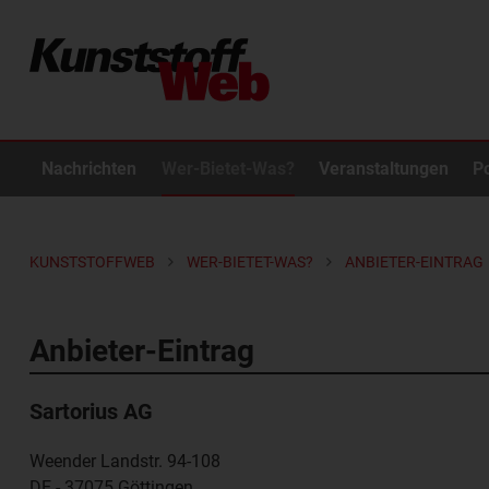
Nachrichten
Wer-Bietet-Was?
Veranstaltungen
P
KUNSTSTOFFWEB
WER-BIETET-WAS?
ANBIETER-EINTRAG
Anbieter-Eintrag
Sartorius AG
Weender Landstr. 94-108
DE - 37075
Göttingen