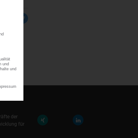
räfte der
icklung für