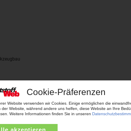
rkzeugbau
stoffverarbeitung