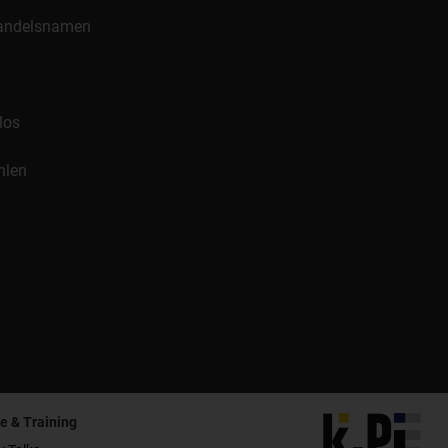
 Handelsnamen
los
hlen
e & Training