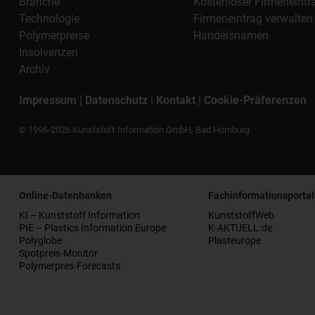
Branche
Kostenloser Firmeneintr
Technologie
Firmeneintrag verwalten
Polymerpreise
Handelsnamen
Insolvenzen
Archiv
Impressum
|
Datenschutz
|
Kontakt
|
Cookie-Präferenzen
© 1996-2026 Kunststoff Information GmbH, Bad Homburg
Online-Datenbanken
Fachinformationsportal
KI – Kunststoff Information
KunststoffWeb
PIE – Plastics Information Europe
K-AKTUELL.de
Polyglobe
Plasteurope
Spotpreis-Monitor
Polymerpres-Forecasts