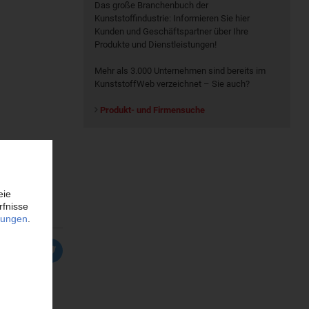
Das große Branchenbuch der
Kunststoffindustrie: Informieren Sie hier
Kunden und Geschäftspartner über Ihre
Produkte und Dienstleistungen!
Mehr als 3.000 Unternehmen sind bereits im
KunststoffWeb verzeichnet – Sie auch?
Produkt- und Firmensuche