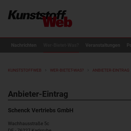
Nachrichten
Wer-Bietet-Was?
Veranstaltungen
P
KUNSTSTOFFWEB
WER-BIETET-WAS?
ANBIETER-EINTRAG
Anbieter-Eintrag
Schenck Vertriebs GmbH
Wachhausstraße 5c
DE - 76227
Karlsruhe