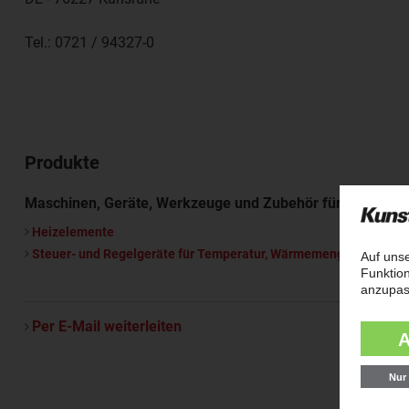
Tel.:
0721 / 94327-0
Produkte
Maschinen, Geräte, Werkzeuge und Zubehör für die Kunst
Heizelemente
Steuer- und Regelgeräte für Temperatur, Wärmemenge
Per E-Mail weiterleiten