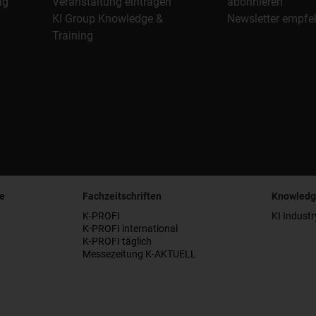
ag
Veranstaltung eintragen
abonnieren
KI Group Knowledge &
Newsletter empfe
Training
e
Fachzeitschriften
Knowledg
K-PROFI
KI Industr
K-PROFI international
K-PROFI täglich
Messezeitung K-AKTUELL