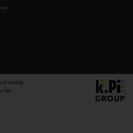
hlen
e & Training
y Talks