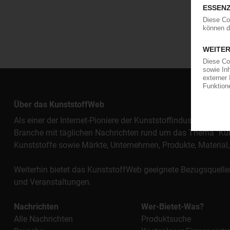
Über das KunststoffWeb
Als einer der Internet-Pioniere der Kunststoffindustrie vers
Branche mit täglichen Nachrichten rund um das Thema "Kunst
Kunststoffe sowie Märkte, Unternehmen, Produkte, Materi
Weiterhin bietet das KunststoffWeb geeignete Bezugsquelle
und Veranstaltungen.
Nachrichten
Wer-Bietet-Was?
Alle Nachrichten
Produktsuche