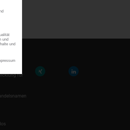
räfte der
icklung für
 Handelsnamen
los