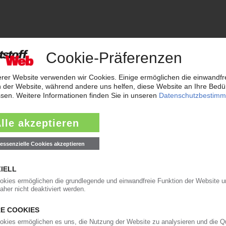
orgt das KunststoffWeb bereits seit 1996 die Fach- und Führungsk