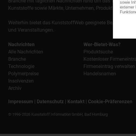
Branche mit täglichen Nachrichten rund um das Thema "Kunst
Kunststoffe sowie Märkte, Unternehmen, Produkte, Materi
Weiterhin bietet das KunststoffWeb geeignete Bezugsquelle
und Veranstaltungen.
Nachrichten
Wer-Bietet-Was?
Alle Nachrichten
Produktsuche
Branche
Kostenloser Firmeneintr
Technologie
Firmeneintrag verwalten
Polymerpreise
Handelsnamen
Insolvenzen
Archiv
Impressum
|
Datenschutz
|
Kontakt
|
Cookie-Präferenzen
© 1996-2026 Kunststoff Information GmbH, Bad Homburg