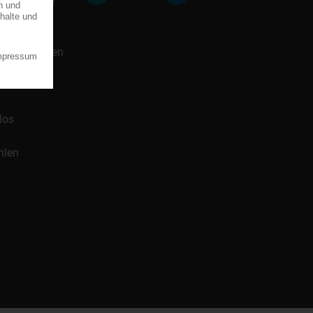
icklung für
 Handelsnamen
los
hlen