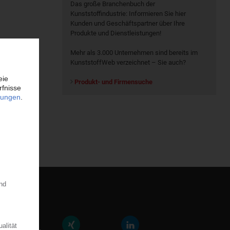
Das große Branchenbuch der
Kunststoffindustrie: Informieren Sie hier
Kunden und Geschäftspartner über Ihre
Produkte und Dienstleistungen!
Mehr als 3.000 Unternehmen sind bereits im
KunststoffWeb verzeichnet – Sie auch?
Produkt- und Firmensuche
räfte der