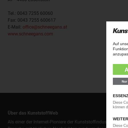
Tel.:
0043 7255 60060
Fax:
0043 7255 600617
E-Mail:
office@schneegans.at
www.schneegans.com
Über das KunststoffWeb
Als einer der Internet-Pioniere der Kunststoffindustrie vers