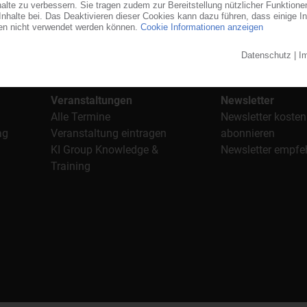
stoffe". Im Fokus der Berichterstattung ist dabei die Preisentw
al, Anwendungen und Verpackungen.
n für den Einkauf sowie nützlichen Service-Informationen wie
Veranstaltungen
Newsletter
Alle Termine
Newsletter kosten
ag
Veranstaltung eintragen
abonnieren
KI Group Knowledge &
Newsletter empfe
Training