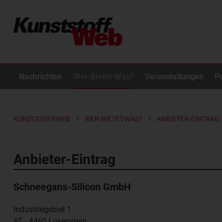
Nachrichten
Wer-Bietet-Was?
Veranstaltungen
P
KUNSTSTOFFWEB
WER-BIETET-WAS?
ANBIETER-EINTRAG
Anbieter-Eintrag
Schneegans-Silicon GmbH
Industriegebiet 1
AT - 4460
Losenstein