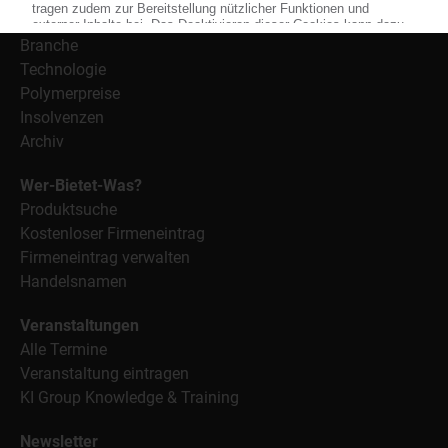
Alle Nachrichten
Branche
Technologie
Polymerpreise
Insolvenzen
Archiv
Wer-Bietet-Was?
Produktsuche
Kostenloser Firmeneintrag
Firmeneintrag verwalten
Handelsnamen
Veranstaltungen
Alle Termine
Veranstaltung eintragen
KI Group Knowledge & Training
Newsletter