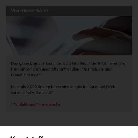
Wer-Bietet-Was?
Das große Branchenbuch der Kunststoffindustrie: Informieren Sie
hier Kunden und Geschäftspartner über Ihre Produkte und
Dienstleistungen!
Mehr als 3.000 Unternehmen sind bereits im KunststoffWeb
verzeichnet – Sie auch?
Produkt- und Firmensuche