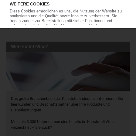
Wer-Bietet-Was?
Das große Branchenbuch der Kunststoffindustrie: Informieren Sie
hier Kunden und Geschäftspartner über Ihre Produkte und
Dienstleistungen!
Mehr als 3.000 Unternehmen sind bereits im KunststoffWeb
verzeichnet – Sie auch?