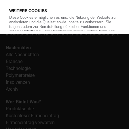
Material, Anwendungen und Verpackungen.
Weiterhin bietet das KunststoffWeb geeignete
Bezugsquellen für den Einkauf sowie nützlichen Service-
Informationen wie Handelsnamen und Veranstaltungen.
Nachrichten
Alle Nachrichten
Branche
Technologie
Polymerpreise
Insolvenzen
Archiv
Wer-Bietet-Was?
Produktsuche
Kostenloser Firmeneintrag
Firmeneintrag verwalten