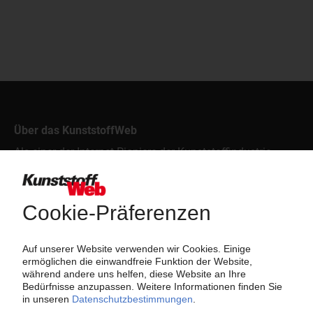
Über das KunststoffWeb
Als einer der Internet-Pioniere der Kunststoffindustrie
versorgt das KunststoffWeb bereits seit 1996 die Fach-
und Führungskräfte der Branche mit täglichen
Nachrichten rund um das Thema "Kunststoffe". Im Fokus
der Berichterstattung ist dabei die Preisentwicklung für
Kunststoffe sowie Märkte, Unternehmen, Produkte,
Material, Anwendungen und Verpackungen.
Weiterhin bietet das KunststoffWeb geeignete
Bezugsquellen für den Einkauf sowie nützlichen Service-