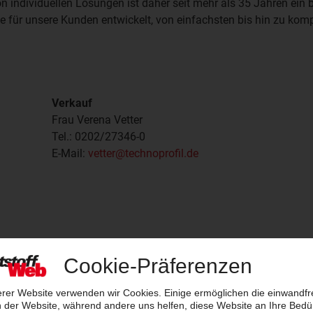
individuellen Lösungen ist daher seit mehr als 35 Jahren ein
e für unsere Kunden entwickelt, von einfachsten bis hin zu kom
Verkauf
Frau Verena Vetter
Tel.: 0202/27346-0
E-Mail:
vetter@technoprofil.de