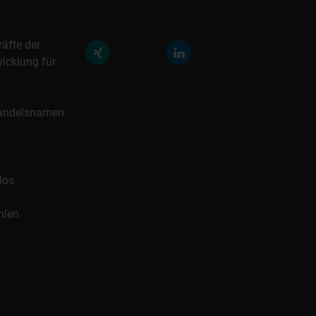
räfte der
icklung für
 Handelsnamen
los
hlen