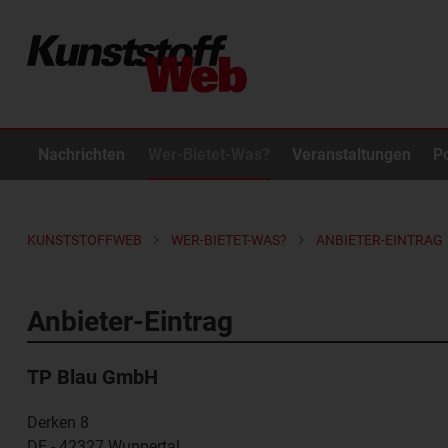
Nachrichten
Wer-Bietet-Was?
Veranstaltungen
P
KUNSTSTOFFWEB
WER-BIETET-WAS?
ANBIETER-EINTRAG
Anbieter-Eintrag
TP Blau GmbH
Derken 8
DE - 42327
Wuppertal