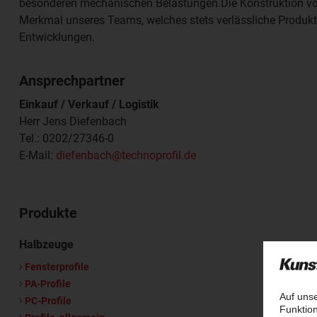
besonderen mechanischen Belastungen.Die Konstruktion von 
Merkmal unseres Teams, welches stets verlässliche Produkt
Entwicklungen.
Ansprechpartner
Einkauf / Verkauf / Logistik
Herr Jens Diefenbach
Tel.: 0202/27346-0
E-Mail:
diefenbach@technoprofil.de
Produkte
Halbzeuge
Fensterprofile
PA-Profile
PC-Profile