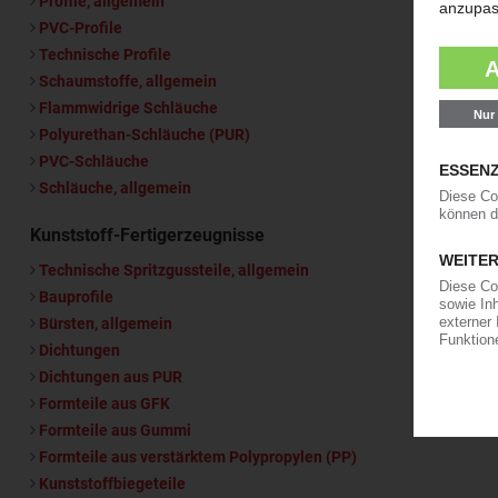
Profile, allgemein
PVC-Profile
Technische Profile
Schaumstoffe, allgemein
Flammwidrige Schläuche
Polyurethan-Schläuche (PUR)
PVC-Schläuche
Schläuche, allgemein
Kunststoff-Fertigerzeugnisse
Technische Spritzgussteile, allgemein
Bauprofile
Bürsten, allgemein
Dichtungen
Dichtungen aus PUR
Formteile aus GFK
Formteile aus Gummi
Formteile aus verstärktem Polypropylen (PP)
Kunststoffbiegeteile