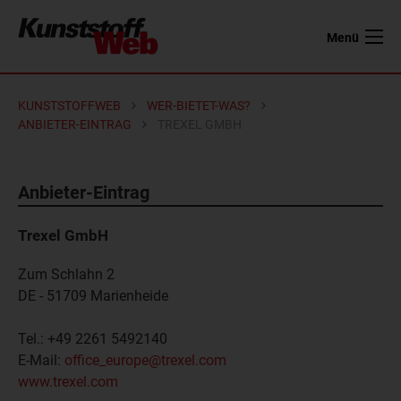
Menü
KUNSTSTOFFWEB
WER-BIETET-WAS?
ANBIETER-EINTRAG
TREXEL GMBH
Anbieter-Eintrag
Trexel GmbH
Zum Schlahn 2
DE - 51709
Marienheide
Tel.:
+49 2261 5492140
E-Mail:
office_europe@trexel.com
www.trexel.com