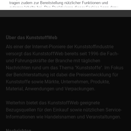
Über das KunststoffWeb
Als einer der Internet-Pioniere der Kunststoffindustrie
versorgt das KunststoffWeb bereits seit 1996 die Fach-
und Führungskräfte der Branche mit täglichen
Nachrichten rund um das Thema "Kunststoffe". Im Fokus
der Berichterstattung ist dabei die Preisentwicklung für
Kunststoffe sowie Märkte, Unternehmen, Produkte,
Material, Anwendungen und Verpackungen.
Weiterhin bietet das KunststoffWeb geeignete
Bezugsquellen für den Einkauf sowie nützlichen Service-
Informationen wie Handelsnamen und Veranstaltungen.
Nachrichten