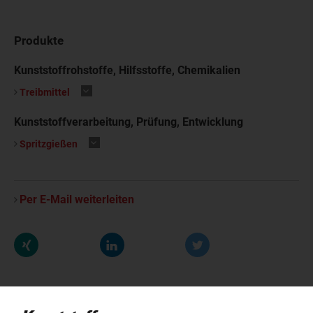
Produkte
Kunststoffrohstoffe, Hilfsstoffe, Chemikalien
.
Treibmittel
Kunststoffverarbeitung, Prüfung, Entwicklung
.
Spritzgießen
Per E-Mail weiterleiten