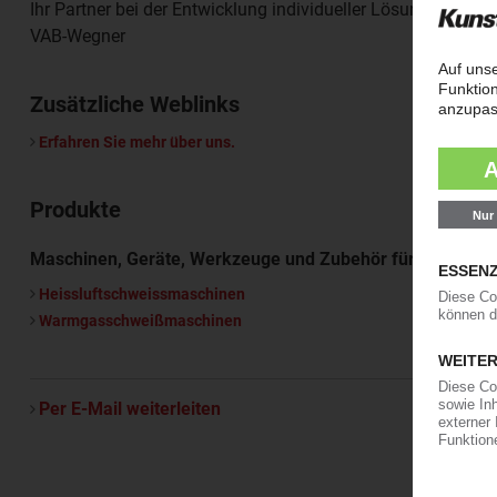
Ihr Partner bei der Entwicklung individueller Lösungen!
VAB-Wegner
Zusätzliche Weblinks
Erfahren Sie mehr über uns.
Produkte
Maschinen, Geräte, Werkzeuge und Zubehör für die Kunst
Heissluftschweissmaschinen
Warmgasschweißmaschinen
Per E-Mail weiterleiten