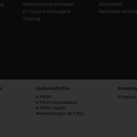
ag
Veranstaltung eintragen
abonnieren
KI Group Knowledge &
Newsletter empfe
Training
e
Fachzeitschriften
Knowledg
K-PROFI
KI Industr
K-PROFI international
K-PROFI täglich
Messezeitung K-AKTUELL