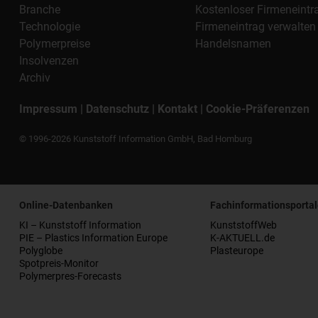
Branche
Kostenloser Firmeneintr
Technologie
Firmeneintrag verwalten
Polymerpreise
Handelsnamen
Insolvenzen
Archiv
Impressum
|
Datenschutz
|
Kontakt
|
Cookie-Präferenzen
© 1996-2026 Kunststoff Information GmbH, Bad Homburg
Online-Datenbanken
Fachinformationsportal
KI – Kunststoff Information
KunststoffWeb
PIE – Plastics Information Europe
K-AKTUELL.de
Polyglobe
Plasteurope
Spotpreis-Monitor
Polymerpres-Forecasts