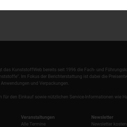
orgt das KunststoffWeb bereits seit 1996 die Fach- und Führungsk
stoffe". Im Fokus der Berichterstattung ist dabei die Preisentw
al, Anwendungen und Verpackungen.
n für den Einkauf sowie nützlichen Service-Informationen wie
Veranstaltungen
Newsletter
Alle Termine
Newsletter kosten