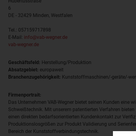
Hubertusstraße
6
DE - 32429
Minden, Westfalen
Tel.:
057159717898
E-Mail:
info@vab-wegner.de
vab-wegner.de
Geschäftsfeld:
Herstellung/Produktion
Absatzgebiet:
europaweit
Branchenzugehörigkeit:
Kunststoffmaschinen/-geräte/-we
Firmenportrait:
Das Unternehmen VAB-Wegner bietet seinen Kunden eine wir
Schweißtechnik. Mit unserem patentierten Verfahren bieten 
einen direkten bedarfsorientierten Kundenkontakt zur Verifiz
Produktionslosgrößen zur Produkt Validierung und Serienfe
Bereich der Kunststoffverbindungstechnik.