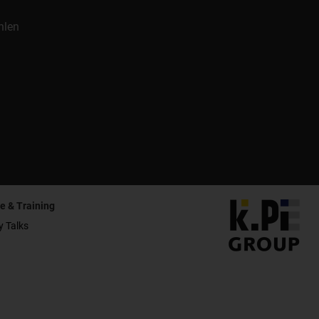
hlen
e & Training
y Talks