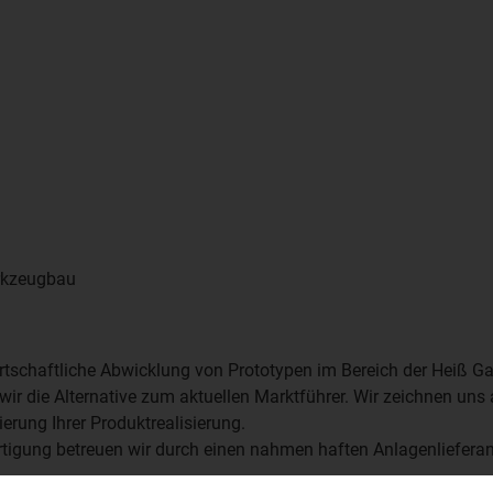
rkzeugbau
tschaftliche Abwicklung von Prototypen im Bereich der Heiß G
wir die Alternative zum aktuellen Marktführer. Wir zeichnen uns
ierung Ihrer Produktrealisierung.
rtigung betreuen wir durch einen nahmen haften Anlagenliefera