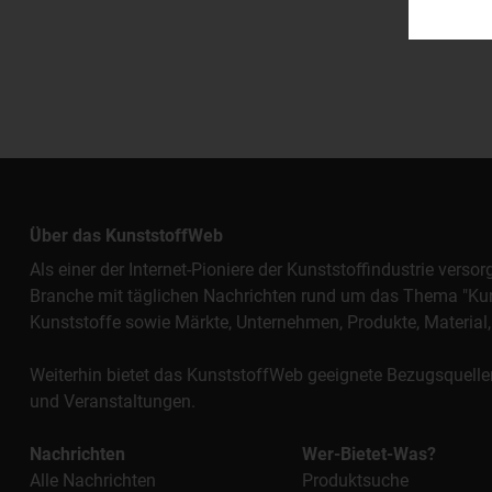
Über das KunststoffWeb
Als einer der Internet-Pioniere der Kunststoffindustrie vers
Branche mit täglichen Nachrichten rund um das Thema "Kunst
Kunststoffe sowie Märkte, Unternehmen, Produkte, Materi
Weiterhin bietet das KunststoffWeb geeignete Bezugsquelle
und Veranstaltungen.
Nachrichten
Wer-Bietet-Was?
Alle Nachrichten
Produktsuche