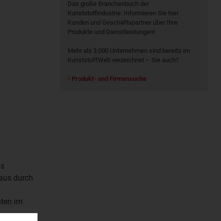
Das große Branchenbuch der
Kunststoffindustrie: Informieren Sie hier
Kunden und Geschäftspartner über Ihre
Produkte und Dienstleistungen!
Mehr als 3.000 Unternehmen sind bereits im
KunststoffWeb verzeichnet – Sie auch?
Produkt- und Firmensuche
as
 aus durch
nten im