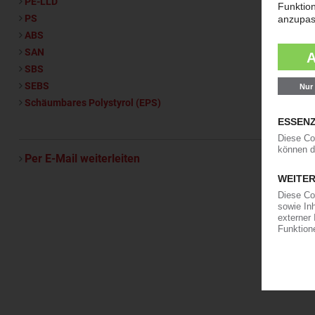
PE-LLD
PS
ABS
SAN
SBS
SEBS
Schäumbares Polystyrol (EPS)
Per E-Mail weiterleiten