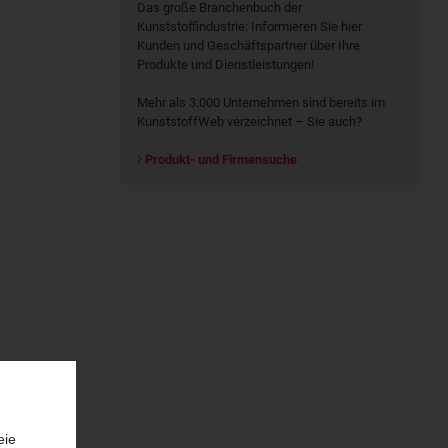
Das große Branchenbuch der
Kunststoffindustrie: Informieren Sie hier
Kunden und Geschäftspartner über Ihre
Produkte und Dienstleistungen!
Mehr als 3.000 Unternehmen sind bereits im
KunststoffWeb verzeichnet – Sie auch?
Produkt- und Firmensuche