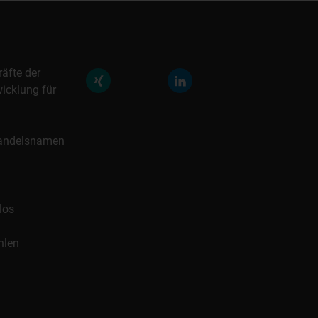
räfte der
icklung für
 Handelsnamen
los
hlen