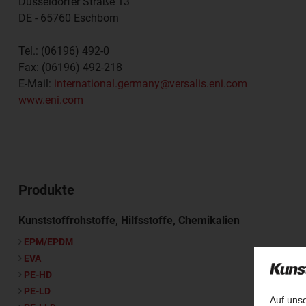
Düsseldorfer Straße 13
DE - 65760
Eschborn
Tel.:
(06196) 492-0
Fax:
(06196) 492-218
E-Mail:
international.germany@versalis.eni.com
www.eni.com
Produkte
Kunststoffrohstoffe, Hilfsstoffe, Chemikalien
EPM/EPDM
EVA
PE-HD
PE-LD