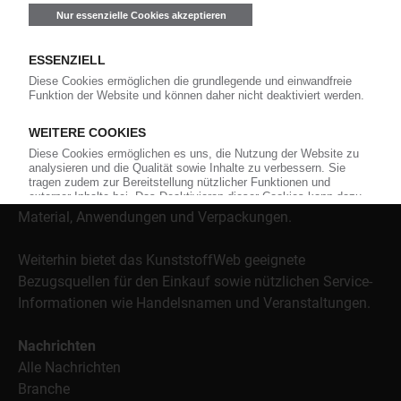
Über das KunststoffWeb
Als einer der Internet-Pioniere der Kunststoffindustrie
versorgt das KunststoffWeb bereits seit 1996 die Fach-
und Führungskräfte der Branche mit täglichen
Nachrichten rund um das Thema "Kunststoffe". Im Fokus
der Berichterstattung ist dabei die Preisentwicklung für
Kunststoffe sowie Märkte, Unternehmen, Produkte,
Material, Anwendungen und Verpackungen.
Weiterhin bietet das KunststoffWeb geeignete
Bezugsquellen für den Einkauf sowie nützlichen Service-
Informationen wie Handelsnamen und Veranstaltungen.
Nachrichten
Alle Nachrichten
Branche