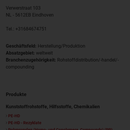
Verwerstraat 103
NL - 5612EB
Eindhoven
Tel.:
+31684674751
Geschäftsfeld:
Herstellung/Produktion
Absatzgebiet:
weltweit
Branchenzugehörigkeit:
Rohstoffdistribution/-handel/-
compounding
Produkte
Kunststoffrohstoffe, Hilfsstoffe, Chemikalien
PE-HD
PE-HD - Rezyklate
Polypropylen (Homo- und Copolymere, Compounds) (PP)