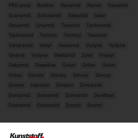
PRO-amid
Radilon
Ravamid
Remid
Saxamid
Scanamid
Schulamid
Sebamid
Selar
Slovamid
Sniamid
Taromid
Technomid
Technomid
Technyl
Technyl
Tecomid
Vampamid
Venyl
Vestamid
Vydyne
Vydyne
Vydyne
Vydyne
Wellamid
Zytel
Frianyl
Gebamid
Greenline
Grilon
Grilon
Grilon
Grilon
Grivory
Grivory
Grivory
Grivory
Grivory
Hiprolon
Dinalon
Domamid
Domamid
Domamid
Domamid
Durethan
Econamid
Econamid
Econyl
Econyl