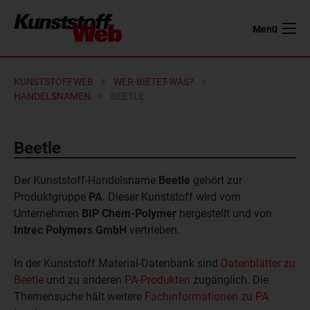
Menü
KUNSTSTOFFWEB
WER-BIETET-WAS?
HANDELSNAMEN
BEETLE
Beetle
Der Kunststoff-Handelsname
Beetle
gehört zur
Produktgruppe
PA
. Dieser Kunststoff wird vom
Unternehmen
BIP Chem-Polymer
hergestellt und von
Intrec Polymers GmbH
vertrieben.
In der Kunststoff Material-Datenbank sind
Datenblätter zu
Beetle
und zu anderen
PA-Produkten
zugänglich. Die
Themensuche hält weitere
Fachinformationen zu PA