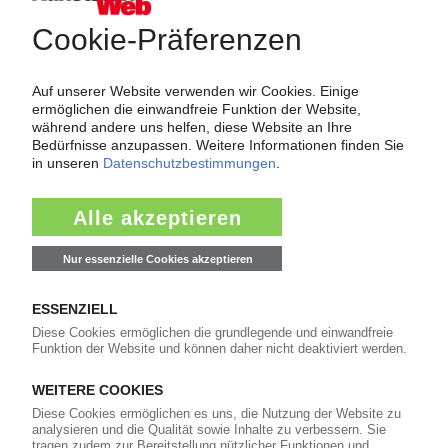
Über das KunststoffWeb
Als einer der Internet-Pioniere der Kunststoffindustrie
versorgt das KunststoffWeb bereits seit 1996 die Fach-
und Führungskräfte der Branche mit täglichen
Nachrichten rund um das Thema "Kunststoffe". Im Fokus
der Berichterstattung ist dabei die Preisentwicklung für
Kunststoffe sowie Märkte, Unternehmen, Produkte,
Material, Anwendungen und Verpackungen.
Weiterhin bietet das KunststoffWeb geeignete
Bezugsquellen für den Einkauf sowie nützlichen Service-
Informationen wie Handelsnamen und Veranstaltungen.
Nachrichten
Alle Nachrichten