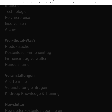
Branche
Technologie
Polymerpreise
Insolvenzen
Archiv
Wer-Bietet-Was?
Produktsuche
Kostenloser Firmeneintrag
Firmeneintrag verwalten
Handelsnamen
Veranstaltungen
Alle Termine
Veranstaltung eintragen
KI Group Knowledge & Training
Newsletter
Newsletter kostenlos abonnieren