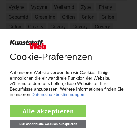
Vydyne
Vydyne
Wellamid
Zytel
Frianyl
Gebamid
Greenline
Grilon
Grilon
Grilon
Grilon
Grivory
Grivory
Grivory
Grivory
Grivory
Hiprolon
Dinalon
Domamid
Domamid
Domamid
Domamid
Durethan
Econamid
Econamid
Econyl
Econyl
Über das KunststoffWeb
Als einer der Internet-Pioniere der Kunststoffindustrie