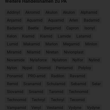
Weitere Handelsnamen zu PA
Addinyl
Akromid
Akulon
Akulon
Alphamid
Anjamid
Aquamid
Aquamid
Arlen
Badamid
Badamid
Beetle
Bergamid
Capron
Isonyl
Kelon
Kiamid
Kiamid
Lamide
Latamid
Lumid
Makamid
Marlon
Megamid
Minlon
Miramid
Nilamid
Niretan
Nivionplast
Novamide
Nylaforce
Nylatron
Nylfor
Nylind
Nylon
Nypel
Oromid
Pentamid
Polyloy
Ponamid
PRO-amid
Radilon
Ravamid
Remid
Scanamid
Schulamid
Sebamid
Selar
Slovamid
Sniamid
Taromid
Technomid
Technomid
Technyl
Technyl
Tecomid
Vampamid
Venyl
Vestamid
Vydyne
Vydyne