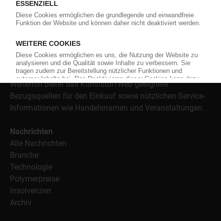
versorgt das KunststoffWeb bereits seit 1996 die Fach-
und Führungskräfte der Branche mit täglichen
Nachrichten rund um das Thema "Kunststoffe". Im Fokus
der Berichterstattung ist dabei die Preisentwicklung für
Kunststoffe sowie Märkte, Unternehmen, Produkte,
Material, Anwendungen und Verpackungen.
Weiterhin bietet das KunststoffWeb geeignete
Bezugsquellen für den Einkauf sowie nützlichen Service-
Informationen wie Handelsnamen und Veranstaltungen.
Nachrichten
Alle Nachrichten
Branche
Technologie
Polymerpreise
Insolvenzen
Archiv