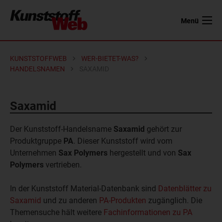
Menü
KUNSTSTOFFWEB
WER-BIETET-WAS?
HANDELSNAMEN
SAXAMID
Saxamid
Der Kunststoff-Handelsname
Saxamid
gehört zur
Produktgruppe
PA
. Dieser Kunststoff wird vom
Unternehmen
Sax Polymers
hergestellt und von
Sax
Polymers
vertrieben.
In der Kunststoff Material-Datenbank sind
Datenblätter zu
Saxamid
und zu anderen
PA-Produkten
zugänglich. Die
Themensuche hält weitere
Fachinformationen zu PA