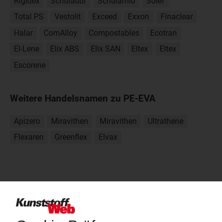
Rigidex
Schuladur
Schulamid
Solef
Total PS
Vestolit
Exceed
Exxon
Finaclear
Halar
ComAlloy
Compostables
Ecotran
El-Lene
Elix ABS
Elix SAN
Eltex
Eltex
Escorene
Weitere Handelsnamen zu PE-EVA
Apizero
Miravithen
Miravithen
Ultrathene
Flexaren
Greenflex
Elvax