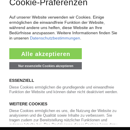
Über das KunststoffWeb
Als einer der Internet-Pioniere der Kunststoffindustrie
versorgt das KunststoffWeb bereits seit 1996 die Fach-
und Führungskräfte der Branche mit täglichen
Nachrichten rund um das Thema "Kunststoffe". Im Fokus
der Berichterstattung ist dabei die Preisentwicklung für
Kunststoffe sowie Märkte, Unternehmen, Produkte,
Material, Anwendungen und Verpackungen.
Weiterhin bietet das KunststoffWeb geeignete
Bezugsquellen für den Einkauf sowie nützlichen Service-
Informationen wie Handelsnamen und Veranstaltungen.
Nachrichten
Alle Nachrichten
Branche
Technologie