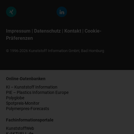
Impressum
|
Datenschutz
|
Kontakt
|
Cookie-
Präferenzen
© 1996-2026 Kunststoff Information GmbH, Bad Homburg
Online-Datenbanken
KI – Kunststoff Information
PIE – Plastics Information Europe
Polyglobe
Spotpreis-Monitor
Polymerpres-Forecasts
Fachinformationsportale
KunststoffWeb
K-AKTUELL.de