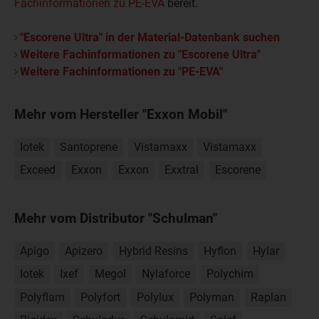
Fachinformationen zu PE-EVA
bereit.
"Escorene Ultra" in der Material-Datenbank suchen
Weitere Fachinformationen zu "Escorene Ultra"
Weitere Fachinformationen zu "PE-EVA"
Mehr vom Hersteller "Exxon Mobil"
Iotek
Santoprene
Vistamaxx
Vistamaxx
Exceed
Exxon
Exxon
Exxtral
Escorene
Mehr vom Distributor "Schulman"
Apigo
Apizero
Hybrid Resins
Hyflon
Hylar
Iotek
Ixef
Megol
Nylaforce
Polychim
Polyflam
Polyfort
Polylux
Polyman
Raplan