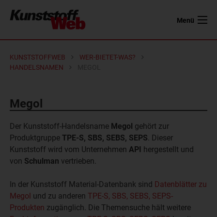
Menü
KUNSTSTOFFWEB
WER-BIETET-WAS?
HANDELSNAMEN
MEGOL
Megol
Der Kunststoff-Handelsname
Megol
gehört zur
Produktgruppe
TPE-S, SBS, SEBS, SEPS
. Dieser
Kunststoff wird vom Unternehmen
API
hergestellt und
von
Schulman
vertrieben.
In der Kunststoff Material-Datenbank sind
Datenblätter zu
Megol
und zu anderen
TPE-S, SBS, SEBS, SEPS-
Produkten
zugänglich. Die Themensuche hält weitere