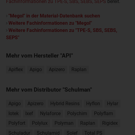
Fachinformationen zu TPE-S, SBS, SEBS, SEPS
bereit.
"Megol" in der Material-Datenbank suchen
Weitere Fachinformationen zu "Megol"
Weitere Fachinformationen zu "TPE-S, SBS, SEBS,
SEPS"
Mehr vom Hersteller "API"
Apiflex
Apigo
Apizero
Raplan
Mehr vom Distributor "Schulman"
Apigo
Apizero
Hybrid Resins
Hyflon
Hylar
Iotek
Ixef
Nylaforce
Polychim
Polyflam
Polyfort
Polylux
Polyman
Raplan
Rigidex
Schuladur
Schulamid
Solef
Total PS