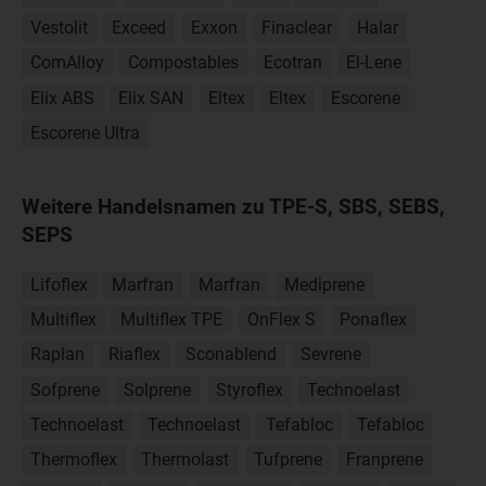
Vestolit
Exceed
Exxon
Finaclear
Halar
ComAlloy
Compostables
Ecotran
El-Lene
Elix ABS
Elix SAN
Eltex
Eltex
Escorene
Escorene Ultra
Weitere Handelsnamen zu TPE-S, SBS, SEBS,
SEPS
Lifoflex
Marfran
Marfran
Mediprene
Multiflex
Multiflex TPE
OnFlex S
Ponaflex
Raplan
Riaflex
Sconablend
Sevrene
Sofprene
Solprene
Styroflex
Technoelast
Technoelast
Technoelast
Tefabloc
Tefabloc
Thermoflex
Thermolast
Tufprene
Franprene