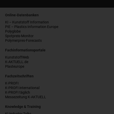
Online-Datenbanken
KI – Kunststoff Information
PIE – Plastics Information Europe
Polyglobe
Spotpreis-Monitor
Polymerpres-Forecasts
Fachinformationsportale
KunststoffWeb
K-AKTUELL.de
Plasteurope
Fachzeitschriften
K-PROFI
K-PROFI international
K-PROFI täglich
Messezeitung K-AKTUELL
Knowledge & Training
KI Industry Talks