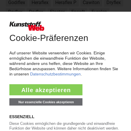
Godiflex
Heraflex
Heraflex P
Cawiton
Dryflex
Dryflex
Dryflex
Elastex
Ensoft
Eurolen
Evoprene
Über das KunststoffWeb
Als einer der Internet-Pioniere der Kunststoffindustrie
versorgt das KunststoffWeb bereits seit 1996 die Fach-
und Führungskräfte der Branche mit täglichen
Nachrichten rund um das Thema "Kunststoffe". Im Fokus
der Berichterstattung ist dabei die Preisentwicklung für
Kunststoffe sowie Märkte, Unternehmen, Produkte,