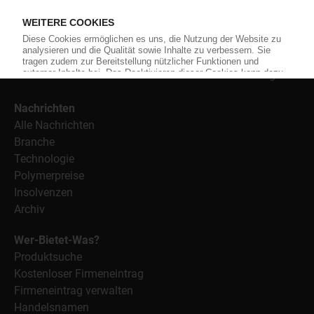
Material, Anwendungen und Verpackungen.
Weiterhin bietet das KunststoffWeb geeignete
Bezugsquellen für den Einkauf sowie nützlichen Service-
Informationen wie Handelsnamen und Veranstaltungen.
Nachrichten
Alle Nachrichten
Branche
Technologie
Polymerpreise
Insolvenzen
Archiv
Wer-Bietet-Was?
Produktsuche
Kostenloser Firmeneintrag
Firmeneintrag verwalten
Handelsnamen