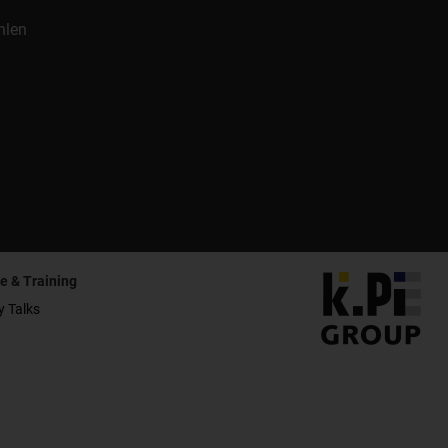
hlen
e & Training
y Talks