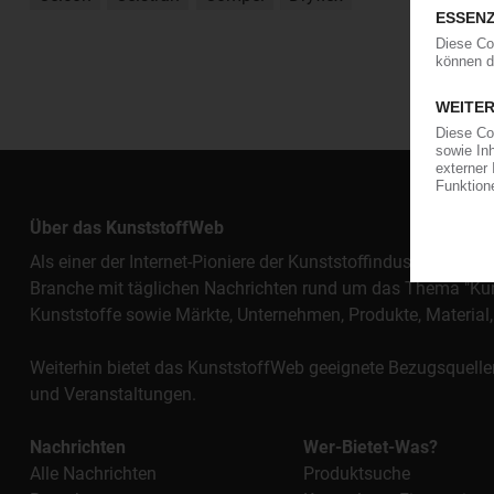
Über das KunststoffWeb
Als einer der Internet-Pioniere der Kunststoffindustrie vers
Branche mit täglichen Nachrichten rund um das Thema "Kunst
Kunststoffe sowie Märkte, Unternehmen, Produkte, Materi
Weiterhin bietet das KunststoffWeb geeignete Bezugsquelle
und Veranstaltungen.
Nachrichten
Wer-Bietet-Was?
Alle Nachrichten
Produktsuche