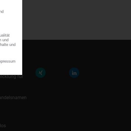
räfte der
icklung für
 Handelsnamen
los