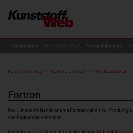
Nachrichten
Wer-Bietet-Was?
Veranstaltungen
P
KUNSTSTOFFWEB
WER-BIETET-WAS?
HANDELSNAMEN
Fortron
Der Kunststoff-Handelsname
Fortron
gehört zur Produktgr
von
Feddersen
vertrieben.
In der Kunststoff Material-Datenbank sind
Datenblätter zu F