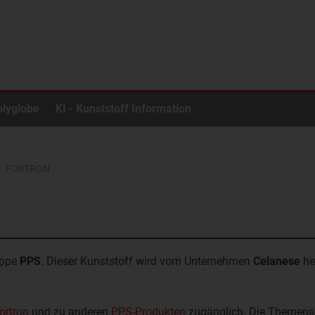
olyglobe
KI - Kunststoff Information
FORTRON
uppe
PPS
. Dieser Kunststoff wird vom Unternehmen
Celanese
he
ortron
und zu anderen
PPS-Produkten
zugänglich. Die Themens