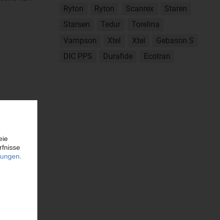
Ryton
Ryton
Scanrex
Staren
Starsen
Tedur
Torelina
Vampson
Xtel
Xtel
Gebason S
DIC PPS
Durafide
Ecotran
Celstran
Tepcon
lanex