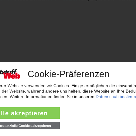
Zenite
Factor
GUR
Hostaform
Celanex
Celcon
Multilon
Mvera
Panlite
Procom
Riteflex
Tarflon
GUR
Hifax
Hostacom
Hostaform
Hostalen GUR
Ce