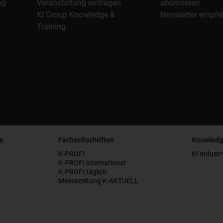
ag
Veranstaltung eintragen
abonnieren
KI Group Knowledge &
Newsletter empfe
Training
e
Fachzeitschriften
Knowledg
K-PROFI
KI Industr
K-PROFI international
K-PROFI täglich
Messezeitung K-AKTUELL