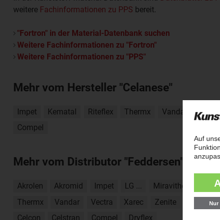
weitere
Fachinformationen zu PPS
bereit.
"Fortron" in der Material-Datenbank suchen
Weitere Fachinformationen zu "Fortron"
Weitere Fachinformationen zu "PPS"
Mehr vom Hersteller "Celanese"
Impet
Kematal
Riteflex
Thermx
Vandar
Vectra
Compel
Mehr vom Distributor "Feddersen"
Akrolen
Akromid
Impet
LG ...
Miravithen
Mirel
Thermx
Vandar
Vectra
Xarec
Zenite
Factor
Celcon
Celstran
Compel
Dryflex