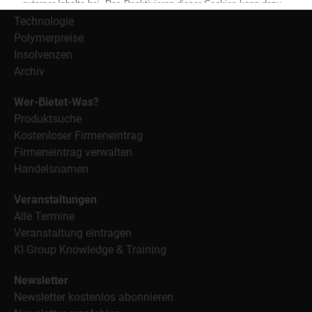
Branche
Technologie
Polymerpreise
Insolvenzen
Archiv
Wer-Bietet-Was?
Produktsuche
Kostenloser Firmeneintrag
Firmeneintrag verwalten
Handelsnamen
Veranstaltungen
Alle Termine
Veranstaltung eintragen
KI Group Knowledge & Training
Newsletter
Newsletter kostenlos abonnieren