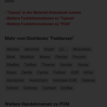
bereit.
"Tepcon" in der Material-Datenbank suchen
Weitere Fachinformationen zu "Tepcon"
Weitere Fachinformationen zu "POM"
Mehr vom Distributor "Feddersen"
Akrolen
Akromid
Impet
LG ...
Miravithen
Mirel
Multilon
Mvera
Panlite
Procom
Riteflex
Tarflon
Thermx
Vandar
Vectra
Xarec
Zenite
Factor
Fortron
GUR
Hifax
Hostacom
Hostaform
Hostalen GUR
Celanex
Celcon
Celstran
Compel
Dryflex
Weitere Handelsnamen zu POM