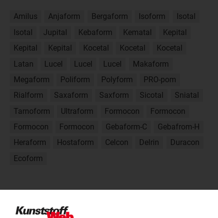
Amilus
Anjaform
Bergaform
Isoform
Isotal
Isotal
Jupital
Kebaform
Kematal
Kepital
Kepital
Kepital
Kocetal
Kocetal
Kocetal
Latan
Lucel
Lucel
Lucel
Makaform
Megaform
Poliform
Polyform
PRO-pom
Rialform
Saxaform
Saxform
Sicotal
Sniatal
Tarnoform
Ultraform
Formocon
Formocon
Formocon
Formocon
Gebaform-C
Gebafrom-H
Heraform
Hostaform
Celcon
Delrin
Duracon
Ecoform