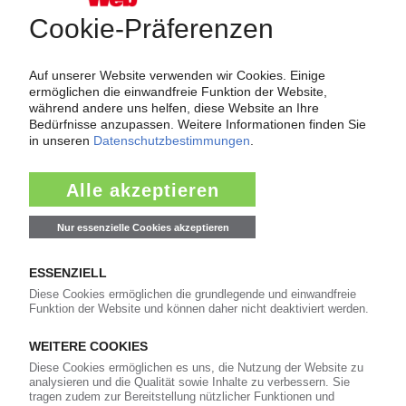
Über das KunststoffWeb
Als einer der Internet-Pioniere der Kunststoffindustrie
versorgt das KunststoffWeb bereits seit 1996 die Fach-
und Führungskräfte der Branche mit täglichen
Nachrichten rund um das Thema "Kunststoffe". Im Fokus
der Berichterstattung ist dabei die Preisentwicklung für
Kunststoffe sowie Märkte, Unternehmen, Produkte,
Material, Anwendungen und Verpackungen.
Weiterhin bietet das KunststoffWeb geeignete
Bezugsquellen für den Einkauf sowie nützlichen Service-
Informationen wie Handelsnamen und Veranstaltungen.
Nachrichten
Alle Nachrichten