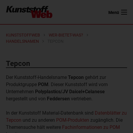
Menü
KUNSTSTOFFWEB
WER-BIETET-WAS?
HANDELSNAMEN
TEPCON
Tepcon
Der Kunststoff-Handelsname
Tepcon
gehört zur
Produktgruppe
POM
. Dieser Kunststoff wird vom
Unternehmen
Polyplastics/JV Daicel+Celanese
hergestellt und von
Feddersen
vertrieben.
In der Kunststoff Material-Datenbank sind
Datenblätter zu
Tepcon
und zu anderen
POM-Produkten
zugänglich. Die
Themensuche hält weitere
Fachinformationen zu POM