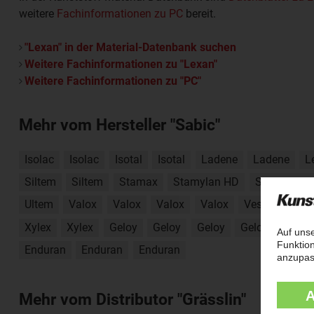
weitere
Fachinformationen zu PC
bereit.
"Lexan" in der Material-Datenbank suchen
Weitere Fachinformationen zu "Lexan"
Weitere Fachinformationen zu "PC"
Mehr vom Hersteller "Sabic"
Isolac
Isolac
Isotal
Isotal
Ladene
Ladene
L
Siltem
Siltem
Stamax
Stamylan HD
Stamylan L
Ultem
Valox
Valox
Valox
Valox
Vestolen A
Xylex
Xylex
Geloy
Geloy
Geloy
Geloy
Cycol
Enduran
Enduran
Enduran
Mehr vom Distributor "Grässlin"