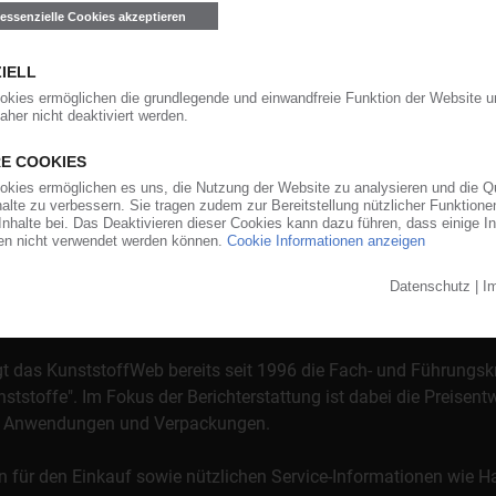
Siltem
Staramide
Starflam
Starpylen
Stat-Kon
St
ton
Victrex
Xenoy
Xtel
Xylex
Faradex
Geloy
G
nduran
orgt das KunststoffWeb bereits seit 1996 die Fach- und Führungsk
stoffe". Im Fokus der Berichterstattung ist dabei die Preisentw
al, Anwendungen und Verpackungen.
n für den Einkauf sowie nützlichen Service-Informationen wie