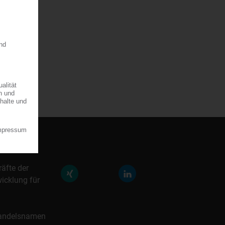
at-Loy
eloy
räfte der
icklung für
 Handelsnamen