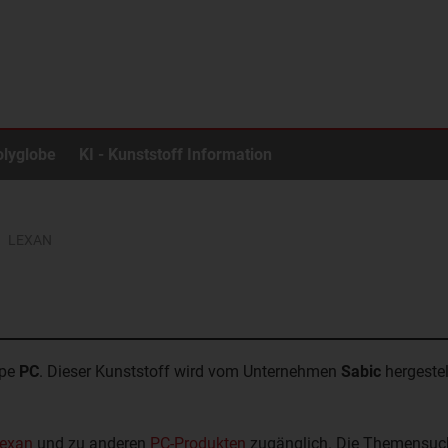
olyglobe
KI - Kunststoff Information
LEXAN
ppe
PC
. Dieser Kunststoff wird vom Unternehmen
Sabic
hergestel
Lexan
und zu anderen
PC-Produkten
zugänglich. Die Themensuch