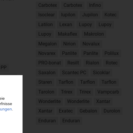
Carbotex
Carbotex
Infino
Isoclear
Iupilon
Jupilon
Kotec
Latilon
Lexan
Lupoy
Lupoy
Lupoy
Makaflex
Makrolon
Megalon
Nirion
Novalux
Novarex
Panlite
Panlite
Polilux
PRO-bonat
Resilt
Rialon
Rotec
 PP
Saxalon
Scantec PC
Sicoklar
Ultem
Staren
Tarflon
Tarflon
Tarflon
Xenoy
Tarolon
Trirex
Trirex
Vampcarb
n
Wonderlite
Wonderlite
Xantar
Xantar
Exatec
Gebalon
Durolon
Enduran
Enduran