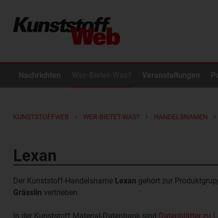
Nachrichten
Wer-Bietet-Was?
Veranstaltungen
P
KUNSTSTOFFWEB
WER-BIETET-WAS?
HANDELSNAMEN
Lexan
Der Kunststoff-Handelsname
Lexan
gehört zur Produktgru
Grässlin
vertrieben.
In der Kunststoff Material-Datenbank sind
Datenblätter zu 