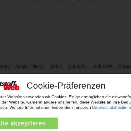
exan
Noryl
Noryl
Sabic
Sabic PE
Sabic PP
Sabic
D
Stamylan P
Stamylan UHMW
Stamylex
Stamytec
Vestolen A
Vestolen E
Vestolen P
Vestolen P
Xenoy
ac
Cycolac
Cycoloy
Cycoloy
Cytra
Cytra
Endura