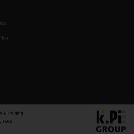
los
hlen
e & Training
y Talks