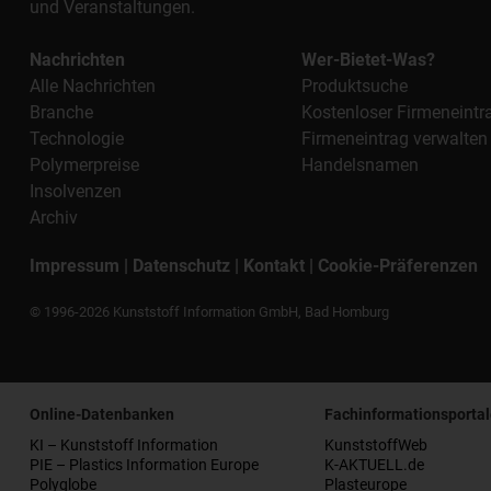
und Veranstaltungen.
Nachrichten
Wer-Bietet-Was?
Alle Nachrichten
Produktsuche
Branche
Kostenloser Firmeneintr
Technologie
Firmeneintrag verwalten
Polymerpreise
Handelsnamen
Insolvenzen
Archiv
Impressum
|
Datenschutz
|
Kontakt
|
Cookie-Präferenzen
© 1996-2026 Kunststoff Information GmbH, Bad Homburg
Online-Datenbanken
Fachinformationsportal
KI – Kunststoff Information
KunststoffWeb
PIE – Plastics Information Europe
K-AKTUELL.de
Polyglobe
Plasteurope