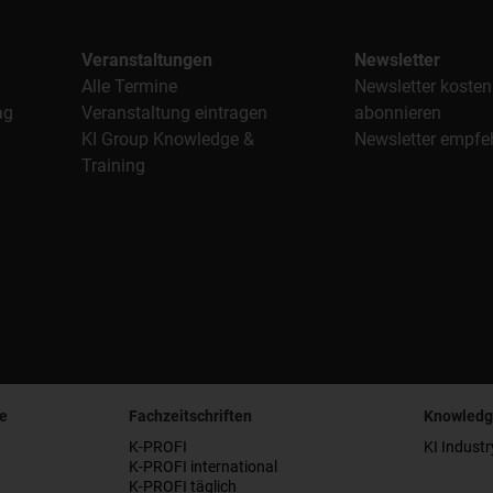
Veranstaltungen
Newsletter
Alle Termine
Newsletter kosten
ag
Veranstaltung eintragen
abonnieren
KI Group Knowledge &
Newsletter empfe
Training
e
Fachzeitschriften
Knowledg
K-PROFI
KI Industr
K-PROFI international
K-PROFI täglich