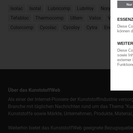
Isolac
Isotal
Lubricomp
Lubriloy
Noryl
Ryton
Tefabloc
Thermocomp
Ultem
Valox
Valox
Ver
Colorcomp
Cycolac
Cycoloy
Cytra
Enduran
E
Über das KunststoffWeb
Als einer der Internet-Pioniere der Kunststoffindustrie vers
Branche mit täglichen Nachrichten rund um das Thema "Kunst
Kunststoffe sowie Märkte, Unternehmen, Produkte, Materi
Weiterhin bietet das KunststoffWeb geeignete Bezugsquelle