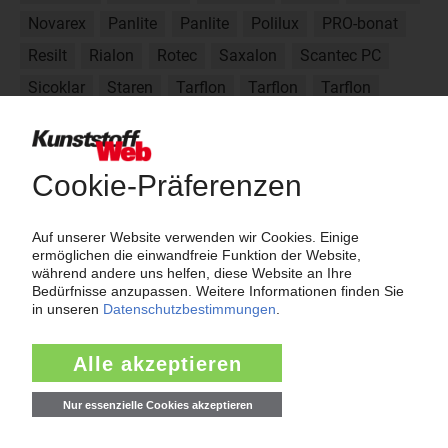
Novarex
Panlite
Panlite
Polilux
PRO-bonat
Resilt
Rialon
Rotec
Saxalon
Scantec PC
Sicoklar
Staren
Tarflon
Tarflon
Tarflon
Tarolon
Trirex
Trirex
Vampcarb
Wonderlite
Wonderlite
Xantar
Xantar
Exatec
Gebalon
Durolon
Enduran
Enduran
Über das KunststoffWeb
Als einer der Internet-Pioniere der Kunststoffindustrie