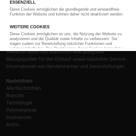
versorgt das KunststoffWeb bereits seit 1996 die Fach-
und Führungskräfte der Branche mit täglichen
Nachrichten rund um das Thema "Kunststoffe". Im Fokus
der Berichterstattung ist dabei die Preisentwicklung für
Kunststoffe sowie Märkte, Unternehmen, Produkte,
Material, Anwendungen und Verpackungen.
Weiterhin bietet das KunststoffWeb geeignete
Bezugsquellen für den Einkauf sowie nützlichen Service-
Informationen wie Handelsnamen und Veranstaltungen.
Nachrichten
Alle Nachrichten
Branche
Technologie
Polymerpreise
Insolvenzen
Archiv