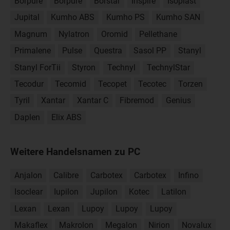
Borpure
Borpure
Borstar
Inspire
Isoplast
Jupital
Kumho ABS
Kumho PS
Kumho SAN
Magnum
Nylatron
Oromid
Pellethane
Primalene
Pulse
Questra
Sasol PP
Stanyl
Stanyl ForTii
Styron
Technyl
TechnylStar
Tecodur
Tecomid
Tecopet
Tecotec
Torzen
Tyril
Xantar
Xantar C
Fibremod
Genius
Daplen
Elix ABS
Weitere Handelsnamen zu PC
Anjalon
Calibre
Carbotex
Carbotex
Infino
Isoclear
Iupilon
Jupilon
Kotec
Latilon
Lexan
Lexan
Lupoy
Lupoy
Lupoy
Makaflex
Makrolon
Megalon
Nirion
Novalux