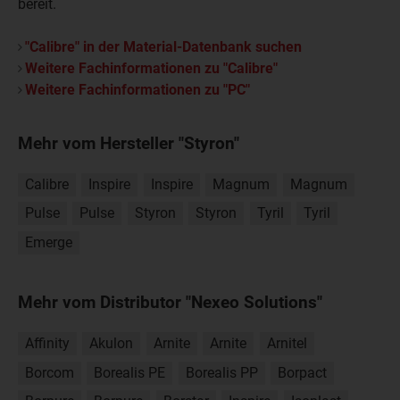
bereit.
"Calibre" in der Material-Datenbank suchen
Weitere Fachinformationen zu "Calibre"
Weitere Fachinformationen zu "PC"
Mehr vom Hersteller "Styron"
Calibre
Inspire
Inspire
Magnum
Magnum
Pulse
Pulse
Styron
Styron
Tyril
Tyril
Emerge
Mehr vom Distributor "Nexeo Solutions"
Affinity
Akulon
Arnite
Arnite
Arnitel
Borcom
Borealis PE
Borealis PP
Borpact