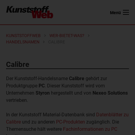
Menü
KUNSTSTOFFWEB
WER-BIETET-WAS?
HANDELSNAMEN
CALIBRE
Calibre
Der Kunststoff-Handelsname
Calibre
gehört zur
Produktgruppe
PC
. Dieser Kunststoff wird vom
Unternehmen
Styron
hergestellt und von
Nexeo Solutions
vertrieben.
In der Kunststoff Material-Datenbank sind
Datenblätter zu
Calibre
und zu anderen
PC-Produkten
zugänglich. Die
Themensuche hält weitere
Fachinformationen zu PC