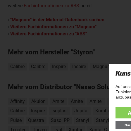
weitere
Fachinformationen zu ABS
bereit.
"Magnum" in der Material-Datenbank suchen
Weitere Fachinformationen zu "Magnum"
Weitere Fachinformationen zu "ABS"
Mehr vom Hersteller "Styron"
Calibre
Calibre
Inspire
Inspire
Magnum
Pulse
Mehr vom Distributor "Nexeo Solutions"
Affinity
Akulon
Arnite
Arnite
Arnitel
Borcom
Calibre
Inspire
Isoplast
Jupital
Kumho ABS
K
Pulse
Questra
Sasol PP
Stanyl
Stanyl ForTii
S
Tecotec
Torzen
Tyril
Xantar
Xantar C
Fibremo