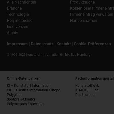
Alle Nachrichten
Produktsuche
Branche
Kostenloser Firmeneintr
Technologie
Firmeneintrag verwalten
Polymerpreise
Handelsnamen
Insolvenzen
Archiv
Impressum
|
Datenschutz
|
Kontakt
|
Cookie-Präferenzen
© 1996-2026 Kunststoff Information GmbH, Bad Homburg
Online-Datenbanken
Fachinformationsportal
KI – Kunststoff Information
KunststoffWeb
PIE – Plastics Information Europe
K-AKTUELL.de
Polyglobe
Plasteurope
Spotpreis-Monitor
Polymerpres-Forecasts