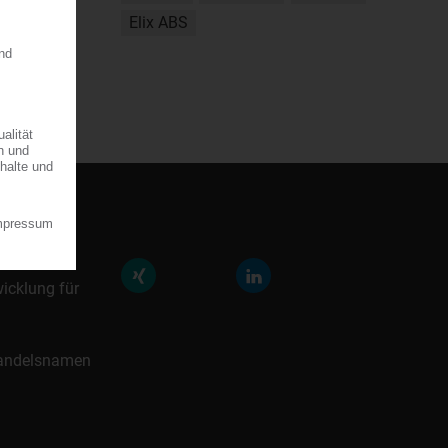
Elix ABS
räfte der
icklung für
 Handelsnamen