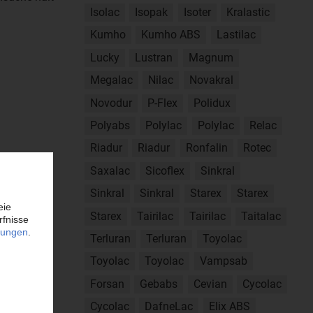
Isolac
Isopak
Isoter
Kralastic
Kumho
Kumho ABS
Lastilac
Lucky
Lustran
Magnum
Megalac
Nilac
Novakral
Novodur
P-Flex
Polidux
Polyabs
Polylac
Polylac
Relac
Riadur
Riadur
Ronfalin
Rotec
Saxalac
Sicoflex
Sinkral
Sinkral
Sinkral
Starex
Starex
Starex
Tairilac
Tairilac
Taitalac
Terluran
Terluran
Toyolac
orstar
Toyolac
Toyolac
Vampsab
Primalene
Forsan
Gebabs
Cevian
Cycolac
et
Cycolac
DafneLac
Elix ABS