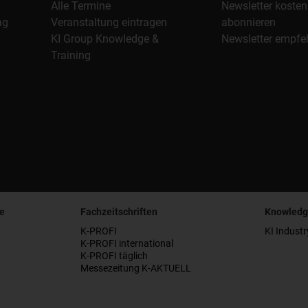
Alle Termine
Newsletter kosten
ag
Veranstaltung eintragen
abonnieren
KI Group Knowledge &
Newsletter empfe
Training
e
Fachzeitschriften
Knowledg
K-PROFI
KI Industr
K-PROFI international
K-PROFI täglich
Messezeitung K-AKTUELL