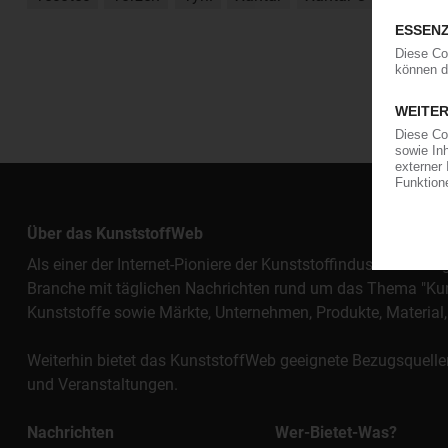
Über das KunststoffWeb
Als einer der Internet-Pioniere der Kunststoffindustrie vers
Branche mit täglichen Nachrichten rund um das Thema "Kunst
Kunststoffe sowie Märkte, Unternehmen, Produkte, Materi
Weiterhin bietet das KunststoffWeb geeignete Bezugsquelle
und Veranstaltungen.
Nachrichten
Wer-Bietet-Was?