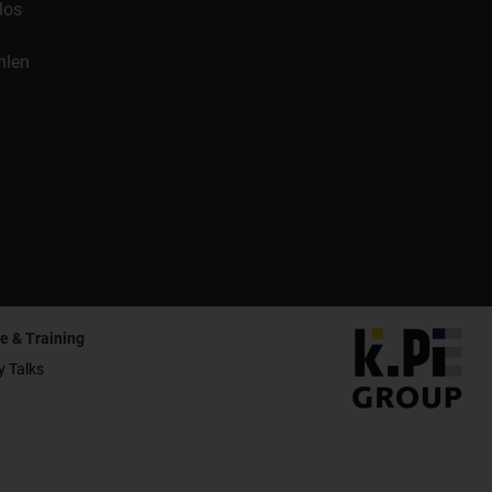
los
hlen
e & Training
y Talks