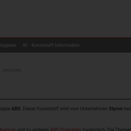
olyglobe
KI - Kunststoff Information
MAGNUM
gruppe
ABS
. Dieser Kunststoff wird vom Unternehmen
Styron
herg
 Magnum
und zu anderen
ABS-Produkten
zugänglich. Die Themen