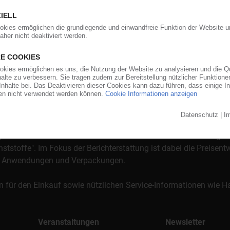
orgt das KunststoffWeb bereits seit 1996 die Fach- und Führungsk
stoffe". Im Fokus der Berichterstattung ist dabei die Preisentw
al, Anwendungen und Verpackungen.
n für den Einkauf sowie nützlichen Service-Informationen wie
Veranstaltungen
Newsletter