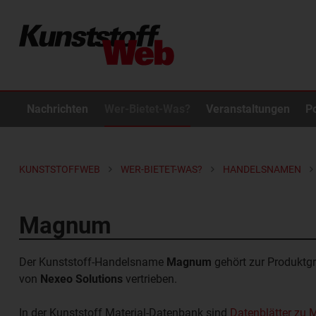
Nachrichten
Wer-Bietet-Was?
Veranstaltungen
P
KUNSTSTOFFWEB
WER-BIETET-WAS?
HANDELSNAMEN
Magnum
Der Kunststoff-Handelsname
Magnum
gehört zur Produkt
von
Nexeo Solutions
vertrieben.
In der Kunststoff Material-Datenbank sind
Datenblätter zu