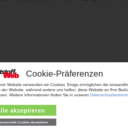
Pulse
Styron
Styron
Tyril
Tyril
Emerge
Borealis PE
Borealis PP
Borpact
Borpure
Borpure
B
umho PS
Kumho SAN
Nylatron
Oromid
Pellethane
tyron
Technyl
TechnylStar
Tecodur
Tecomid
Tecop
d
Genius
Daplen
Elix ABS