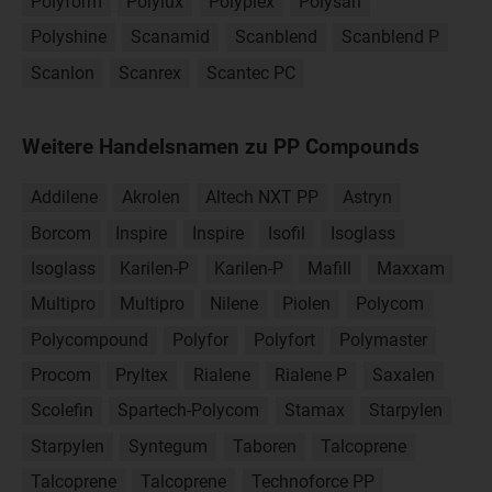
Polyform
Polylux
Polyplex
Polysan
Polyshine
Scanamid
Scanblend
Scanblend P
Scanlon
Scanrex
Scantec PC
Weitere Handelsnamen zu PP Compounds
Addilene
Akrolen
Altech NXT PP
Astryn
Borcom
Inspire
Inspire
Isofil
Isoglass
Isoglass
Karilen-P
Karilen-P
Mafill
Maxxam
Multipro
Multipro
Nilene
Piolen
Polycom
Polycompound
Polyfor
Polyfort
Polymaster
Procom
Pryltex
Rialene
Rialene P
Saxalen
Scolefin
Spartech-Polycom
Stamax
Starpylen
Starpylen
Syntegum
Taboren
Talcoprene
Talcoprene
Talcoprene
Technoforce PP