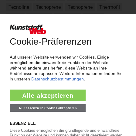
Tecnoline
Tecnoprene
Tecnoprene
Thermofil
Factor
Fibremod
Formula P
Haiplen
Hostacom
Elan
Über das KunststoffWeb
Als einer der Internet-Pioniere der Kunststoffindustrie
versorgt das KunststoffWeb bereits seit 1996 die Fach-
und Führungskräfte der Branche mit täglichen
Nachrichten rund um das Thema "Kunststoffe". Im Fokus
der Berichterstattung ist dabei die Preisentwicklung für