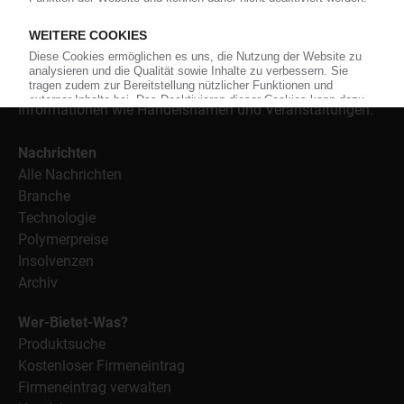
Kunststoffe sowie Märkte, Unternehmen, Produkte,
Material, Anwendungen und Verpackungen.
Weiterhin bietet das KunststoffWeb geeignete
Bezugsquellen für den Einkauf sowie nützlichen Service-
Informationen wie Handelsnamen und Veranstaltungen.
Nachrichten
Alle Nachrichten
Branche
Technologie
Polymerpreise
Insolvenzen
Archiv
Wer-Bietet-Was?
Produktsuche
Kostenloser Firmeneintrag
Firmeneintrag verwalten