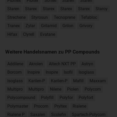
Pibiflex
Pibiter
Softell
Staren
Staren
Staren
Starex
Starex
Starex
Starex
Staroy
Strechene
Styrosun
Tecnoprene
Tefabloc
Tranex
Zylar
Grilamid
Grilon
Grivory
Hifax
Clyrell
Evatane
Weitere Handelsnamen zu PP Compounds
Addilene
Akrolen
Altech NXT PP
Astryn
Borcom
Inspire
Inspire
Isofil
Isoglass
Isoglass
Karilen-P
Karilen-P
Mafill
Maxxam
Multipro
Multipro
Nilene
Piolen
Polycom
Polycompound
Polyfill
Polyfor
Polyfort
Polymaster
Procom
Pryltex
Rialene
Rialene P
Saxalen
Scolefin
Spartech-Polycom