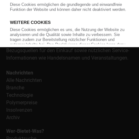
Nachrichten rund um das Thema "Kunststoffe". Im Fokus
der Berichterstattung ist dabei die Preisentwicklung für
Kunststoffe sowie Märkte, Unternehmen, Produkte,
Material, Anwendungen und Verpackungen.
Weiterhin bietet das KunststoffWeb geeignete
Bezugsquellen für den Einkauf sowie nützlichen Service-
Informationen wie Handelsnamen und Veranstaltungen.
Nachrichten
Alle Nachrichten
Branche
Technologie
Polymerpreise
Insolvenzen
Archiv
Wer-Bietet-Was?
Produktsuche