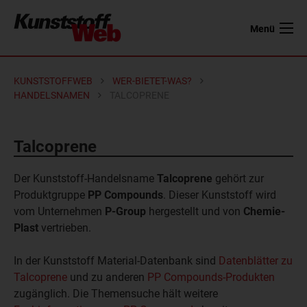
Menü
KUNSTSTOFFWEB
WER-BIETET-WAS?
HANDELSNAMEN
TALCOPRENE
Talcoprene
Der Kunststoff-Handelsname
Talcoprene
gehört zur
Produktgruppe
PP Compounds
. Dieser Kunststoff wird
vom Unternehmen
P-Group
hergestellt und von
Chemie-
Plast
vertrieben.
In der Kunststoff Material-Datenbank sind
Datenblätter zu
Talcoprene
und zu anderen
PP Compounds-Produkten
zugänglich. Die Themensuche hält weitere