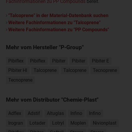
Fachinformationen zu PP Compounds
bereit.
"Talcoprene" in der Material-Datenbank suchen
Weitere Fachinformationen zu "Talcoprene"
Weitere Fachinformationen zu "PP Compounds"
Mehr vom Hersteller "P-Group"
Pibiflex
Pibiflex
Pibiter
Pibiter
Pibiter E
Pibiter HI
Talcoprene
Talcoprene
Tecnoprene
Tecnoprene
Mehr vom Distributor "Chemie-Plast"
Adflex
Adstif
Altuglas
Infino
Infino
Irogran
Lotader
Lotryl
Moplen
Nivionplast