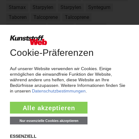
Stamax
Starpylen
Starpylen
Syntegum
Taboren
Talcoprene
Talcoprene
Technoforce PP
Tecnoline
Tecnoprene
Tecnoprene
Thermofil
Factor
Fibremod
Formula P
Haiplen
Hostacom
Elan
Über das KunststoffWeb
Als einer der Internet-Pioniere der Kunststoffindustrie
versorgt das KunststoffWeb bereits seit 1996 die Fach-
und Führungskräfte der Branche mit täglichen