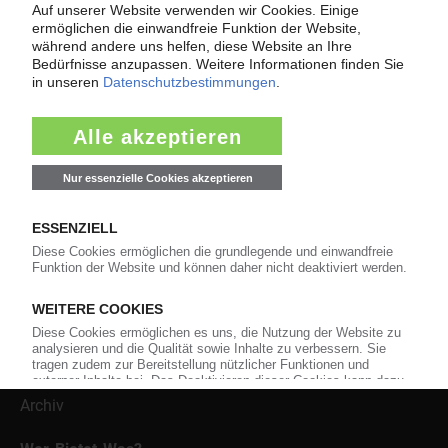
und Führungskräfte der Branche mit täglichen
Nachrichten rund um das Thema "Kunststoffe". Im Fokus
der Berichterstattung ist dabei die Preisentwicklung für
Kunststoffe sowie Märkte, Unternehmen, Produkte,
Material, Anwendungen und Verpackungen.
Weiterhin bietet das KunststoffWeb geeignete
Bezugsquellen für den Einkauf sowie nützlichen Service-
Informationen wie Handelsnamen und Veranstaltungen.
Nachrichten
Alle Nachrichten
Branche
Technologie
Polymerpreise
Insolvenzen
Archiv