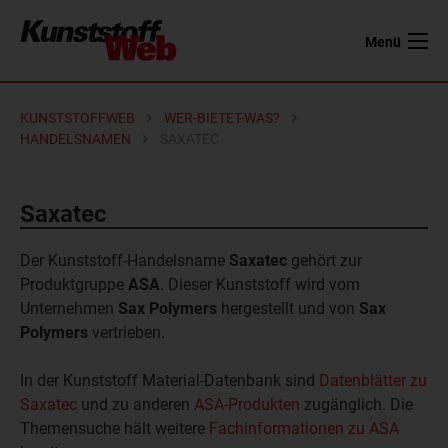
Menü
KUNSTSTOFFWEB
WER-BIETET-WAS?
HANDELSNAMEN
SAXATEC
Saxatec
Der Kunststoff-Handelsname
Saxatec
gehört zur
Produktgruppe
ASA
. Dieser Kunststoff wird vom
Unternehmen
Sax Polymers
hergestellt und von
Sax
Polymers
vertrieben.
In der Kunststoff Material-Datenbank sind
Datenblätter zu
Saxatec
und zu anderen
ASA-Produkten
zugänglich. Die
Themensuche hält weitere
Fachinformationen zu ASA