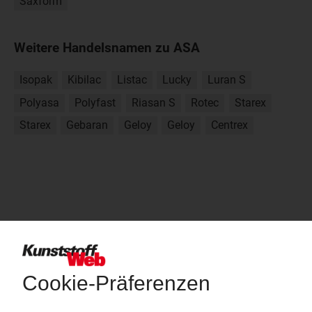
Saxform
Weitere Handelsnamen zu ASA
Isopak
Kibilac
Listac
Lucky
Luran S
Polyasa
Polyfast
Riasan S
Rotec
Starex
Starex
Gebaran
Geloy
Geloy
Centrex
Über das KunststoffWeb
Als einer der Internet-Pioniere der Kunststoffindustrie
versorgt das KunststoffWeb bereits seit 1996 die Fach-