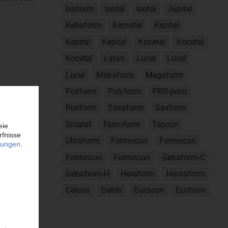
Isoform
Isotal
Isotal
Jupital
Kebaform
Kematal
Kepital
Kepital
Kepital
Kocetal
Kocetal
Kocetal
Latan
Lucel
Lucel
Lucel
Makaform
Megaform
Poliform
Polyform
PRO-pom
Rialform
Saxaform
Saxform
upox
Sniatal
Tarnoform
Tepcon
Rilsan
Ultraform
Formocon
Formocon
yne
Formocon
Formocon
Gebaform-C
Gebafrom-H
Heraform
Hostaform
Celcon
Delrin
Duracon
Ecoform