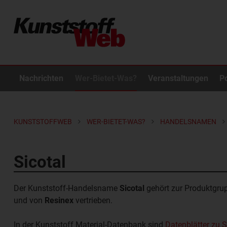
Nachrichten
Wer-Bietet-Was?
Veranstaltungen
P
KUNSTSTOFFWEB
WER-BIETET-WAS?
HANDELSNAMEN
Sicotal
Der Kunststoff-Handelsname
Sicotal
gehört zur Produktgr
und von
Resinex
vertrieben.
In der Kunststoff Material-Datenbank sind
Datenblätter zu S