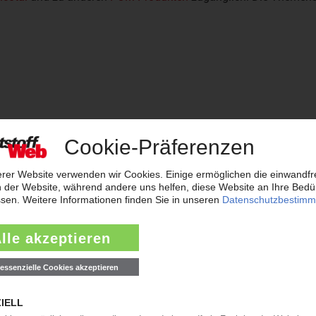
libre
Inspire
Isoplast
Keyflex
Kocetal
Lumiloy
L
thane
Polyfast
Pulse
Questra
Ravamid
Rilsamid
o
Solarkote
Styron
Technyl
TechnylStar
Tyril
Vyd