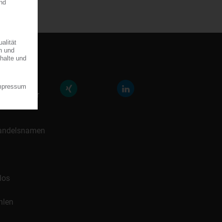
räfte der
icklung für
 Handelsnamen
los
hlen