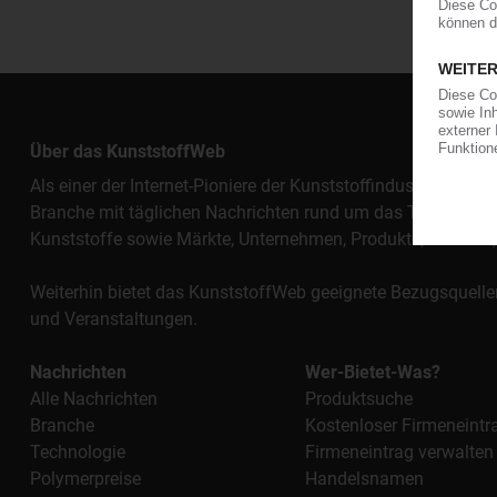
Über das KunststoffWeb
Als einer der Internet-Pioniere der Kunststoffindustrie vers
Branche mit täglichen Nachrichten rund um das Thema "Kunst
Kunststoffe sowie Märkte, Unternehmen, Produkte, Materi
Weiterhin bietet das KunststoffWeb geeignete Bezugsquelle
und Veranstaltungen.
Nachrichten
Wer-Bietet-Was?
Alle Nachrichten
Produktsuche
Branche
Kostenloser Firmeneintr
Technologie
Firmeneintrag verwalten
Polymerpreise
Handelsnamen