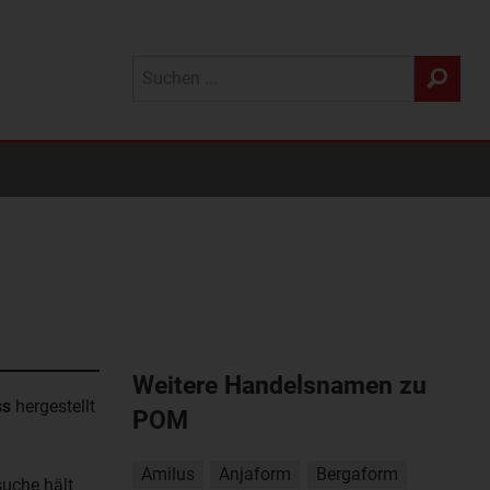
Weitere Handelsnamen zu
ss
hergestellt
POM
Amilus
Anjaform
Bergaform
uche hält