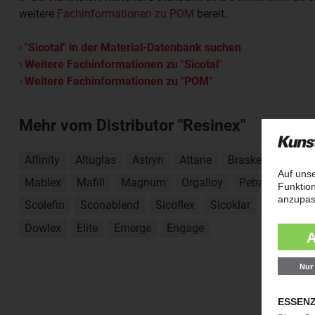
weitere
Fachinformationen zu POM
bereit.
"Sicotal" in der Material-Datenbank suchen
Weitere Fachinformationen zu "Sicotal"
Weitere Fachinformationen zu "POM"
Mehr vom Distributor "Resinex"
Affinity
Altuglas
Astryn
Attane
Braskem PP
Ca
Mablex
Mafill
Magnum
Orgalloy
Pebax
Pelle
Scolefin
Sconablend
Sicoflex
Sicoklar
Sicostirol
Dowlex
Elite
Emerge
Engage