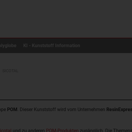
olyglobe
KI - Kunststoff Information
SICOTAL
uppe
POM
. Dieser Kunststoff wird vom Unternehmen
ResinExpre
icotal
und zu anderen
POM-Produkten
zugänglich. Die Themens