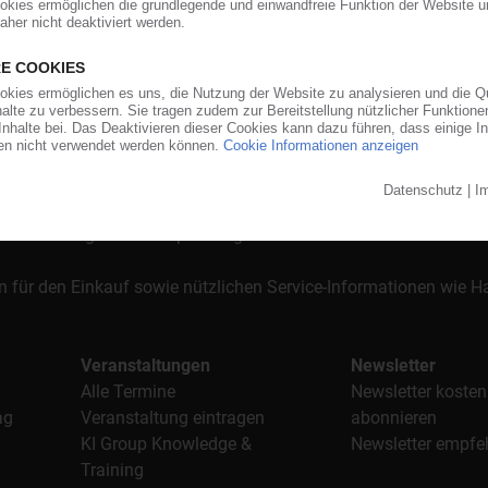
orgt das KunststoffWeb bereits seit 1996 die Fach- und Führungsk
stoffe". Im Fokus der Berichterstattung ist dabei die Preisentw
al, Anwendungen und Verpackungen.
n für den Einkauf sowie nützlichen Service-Informationen wie
Veranstaltungen
Newsletter
Alle Termine
Newsletter kosten
ag
Veranstaltung eintragen
abonnieren
KI Group Knowledge &
Newsletter empfe
Training