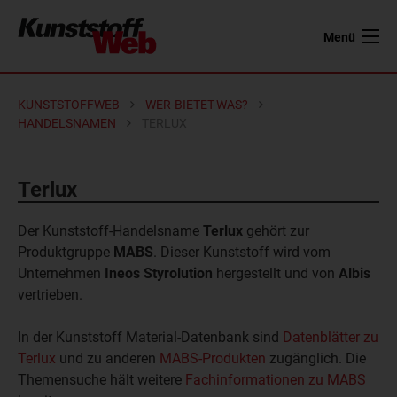
Menü
KUNSTSTOFFWEB
WER-BIETET-WAS?
HANDELSNAMEN
TERLUX
Terlux
Der Kunststoff-Handelsname
Terlux
gehört zur
Produktgruppe
MABS
. Dieser Kunststoff wird vom
Unternehmen
Ineos Styrolution
hergestellt und von
Albis
vertrieben.
In der Kunststoff Material-Datenbank sind
Datenblätter zu
Terlux
und zu anderen
MABS-Produkten
zugänglich. Die
Themensuche hält weitere
Fachinformationen zu MABS