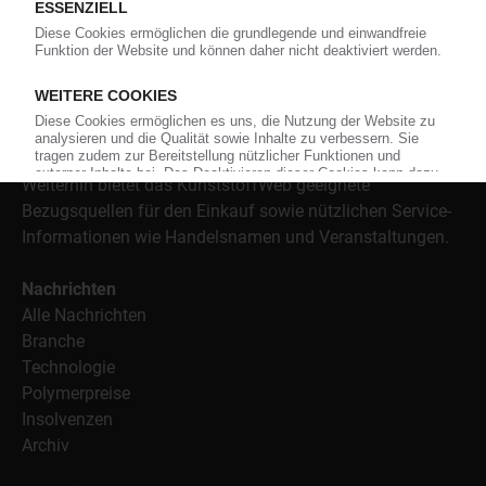
versorgt das KunststoffWeb bereits seit 1996 die Fach-
und Führungskräfte der Branche mit täglichen
Nachrichten rund um das Thema "Kunststoffe". Im Fokus
der Berichterstattung ist dabei die Preisentwicklung für
Kunststoffe sowie Märkte, Unternehmen, Produkte,
Material, Anwendungen und Verpackungen.
Weiterhin bietet das KunststoffWeb geeignete
Bezugsquellen für den Einkauf sowie nützlichen Service-
Informationen wie Handelsnamen und Veranstaltungen.
Nachrichten
Alle Nachrichten
Branche
Technologie
Polymerpreise
Insolvenzen
Archiv