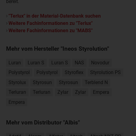
bereit.
"Terlux" in der Material-Datenbank suchen
Weitere Fachinformationen zu "Terlux"
Weitere Fachinformationen zu "MABS"
Mehr vom Hersteller "Ineos Styrolution"
Luran
Luran S
Luran S
NAS
Novodur
Polystyrol
Polystyrol
Styroflex
Styrolution PS
Styrolux
Styrosun
Styrosun
Terblend N
Terluran
Terluran
Zylar
Zylar
Empera
Empera
Mehr vom Distributor "Albis"