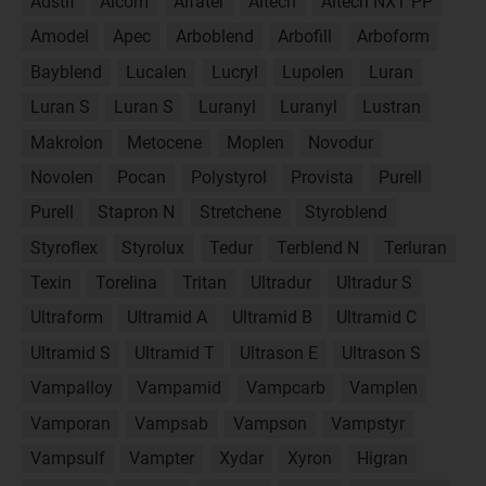
Adstif
Alcom
Alfater
Altech
Altech NXT PP
Amodel
Apec
Arboblend
Arbofill
Arboform
Bayblend
Lucalen
Lucryl
Lupolen
Luran
Luran S
Luran S
Luranyl
Luranyl
Lustran
Makrolon
Metocene
Moplen
Novodur
Novolen
Pocan
Polystyrol
Provista
Purell
Purell
Stapron N
Stretchene
Styroblend
Styroflex
Styrolux
Tedur
Terblend N
Terluran
Texin
Torelina
Tritan
Ultradur
Ultradur S
Ultraform
Ultramid A
Ultramid B
Ultramid C
Ultramid S
Ultramid T
Ultrason E
Ultrason S
Vampalloy
Vampamid
Vampcarb
Vamplen
Vamporan
Vampsab
Vampson
Vampstyr
Vampsulf
Vampter
Xydar
Xyron
Higran