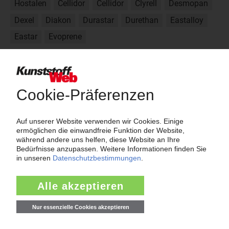
Hostalen
Cellidor
Cellidor
Clyrell
Desmopan
Dexel
Diakon
Durastar
Durethan
Eastalloy
Eastar
Evoprene
Weitere Handelsnamen zu MABS
Polylac
Polylux
Tranex
Über das KunststoffWeb
Als einer der Internet-Pioniere der Kunststoffindustrie