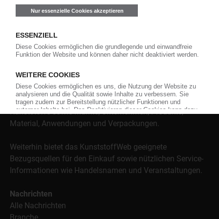
Über das KunststoffWeb
Als einer der Internet-Pioniere der Kunststoffindustrie
versorgt das KunststoffWeb bereits seit 1996 die Fach-
und Führungskräfte der Branche mit täglichen
Nachrichten rund um das Thema "Kunststoffe". Im Fokus
der Berichterstattung ist dabei die Preisentwicklung für
Kunststoffe sowie Märkte, Unternehmen, Produkte,
Material, Anwendungen und Verpackungen.
Weiterhin bietet das KunststoffWeb geeignete
Bezugsquellen für den Einkauf sowie nützlichen Service-
Informationen wie Handelsnamen und Veranstaltungen.
Nachrichten
Alle Nachrichten
Branche