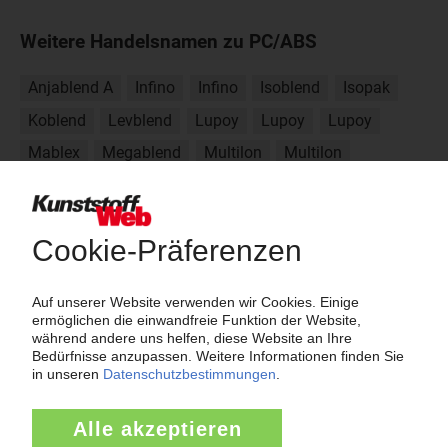
Weitere Handelsnamen zu PC/ABS
Anjablend A
Infino
Infino
Isoblend
Isopak
Koblend
Levblend
Lupoy
Lupoy
Lupoy
Mablex
Megablend
Multilon
Multilon
Niblend
Novablend
Novolux
P-Blend
Polyblend
Pulse
Pulse
Riablend A
Stapron C
Staroy
Staroy
Vampalloy
Wonderloy
Wonderloy
Xantar C
Xantar C
G-Blend
Cycoloy
Cycoloy
Durolux
Emerge