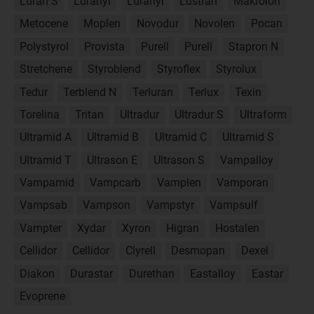
Luran S
Luranyl
Luranyl
Lustran
Makrolon
Metocene
Moplen
Novodur
Novolen
Pocan
Polystyrol
Provista
Purell
Purell
Stapron N
Stretchene
Styroblend
Styroflex
Styrolux
Tedur
Terblend N
Terluran
Terlux
Texin
Torelina
Tritan
Ultradur
Ultradur S
Ultraform
Ultramid A
Ultramid B
Ultramid C
Ultramid S
Ultramid T
Ultrason E
Ultrason S
Vampalloy
Vampamid
Vampcarb
Vamplen
Vamporan
Vampsab
Vampson
Vampstyr
Vampsulf
Vampter
Xydar
Xyron
Higran
Hostalen
Cellidor
Cellidor
Clyrell
Desmopan
Dexel
Diakon
Durastar
Durethan
Eastalloy
Eastar
Evoprene