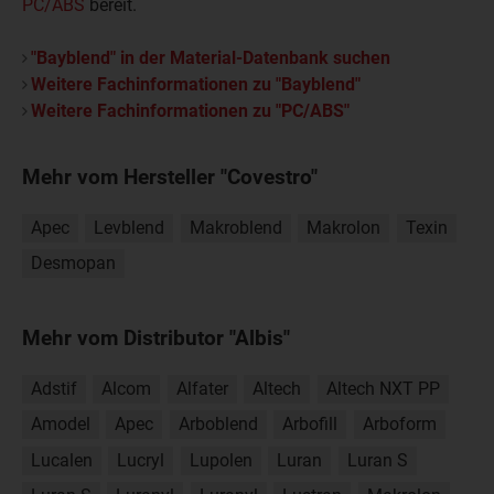
PC/ABS
bereit.
"Bayblend" in der Material-Datenbank suchen
Weitere Fachinformationen zu "Bayblend"
Weitere Fachinformationen zu "PC/ABS"
Mehr vom Hersteller "Covestro"
Apec
Levblend
Makroblend
Makrolon
Texin
Desmopan
Mehr vom Distributor "Albis"
Adstif
Alcom
Alfater
Altech
Altech NXT PP
Amodel
Apec
Arboblend
Arbofill
Arboform
Lucalen
Lucryl
Lupolen
Luran
Luran S