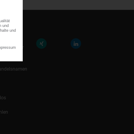
räfte der
icklung für
 Handelsnamen
los
hlen