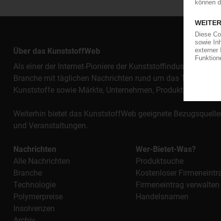
Über das KunststoffWeb
Als einer der Internet-Pioniere der Kunststoffindustrie vers
Branche mit täglichen Nachrichten rund um das Thema "Kunst
Kunststoffe sowie Märkte, Unternehmen, Produkte, Materi
Weiterhin bietet das KunststoffWeb geeignete Bezugsquelle
und Veranstaltungen.
Nachrichten
Wer-Bietet-Was?
Alle Nachrichten
Produktsuche
Branche
Kostenloser Firmeneintr
Technologie
Firmeneintrag verwalten
Polymerpreise
Handelsnamen
Insolvenzen
Archiv