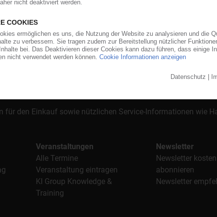
orgt das KunststoffWeb bereits seit 1996 die Fach- und Führungsk
stoffe". Im Fokus der Berichterstattung ist dabei die Preisentw
al, Anwendungen und Verpackungen.
n für den Einkauf sowie nützlichen Service-Informationen wie
Veranstaltungen
Newsletter
Alle Termine
Newsletter kosten
ag
Veranstaltung eintragen
abonnieren
KI Group Knowledge &
Newsletter empfe
Training