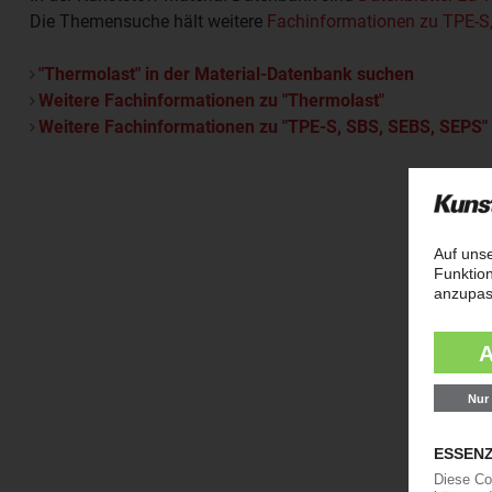
Die Themensuche hält weitere
Fachinformationen zu TPE-S
"Thermolast" in der Material-Datenbank suchen
Weitere Fachinformationen zu "Thermolast"
Weitere Fachinformationen zu "TPE-S, SBS, SEBS, SEPS"