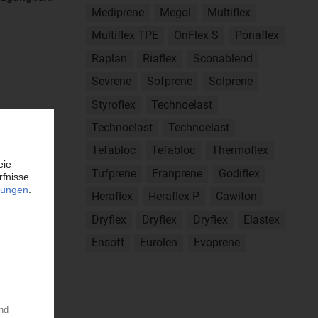
Mediprene
Megol
Multiflex
Multiflex TPE
OnFlex S
Ponaflex
Raplan
Riaflex
Sconablend
Sevrene
Sofprene
Solprene
Styroflex
Technoelast
Technoelast
Technoelast
Tefabloc
Tefabloc
Thermoflex
Tufprene
Franprene
Godiflex
Heraflex
Heraflex P
Cawiton
Dryflex
Dryflex
Dryflex
Elastex
Ensoft
Eurolen
Evoprene