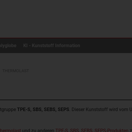
olyglobe
KI - Kunststoff Information
THERMOLAST
ktgruppe
TPE-S, SBS, SEBS, SEPS
. Dieser Kunststoff wird vom
Thermolast
und zu anderen
TPE-S, SBS, SEBS, SEPS-Produkten
z