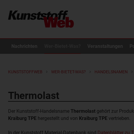
Nachrichten
Wer-Bietet-Was?
Veranstaltungen
P
KUNSTSTOFFWEB
WER-BIETET-WAS?
HANDELSNAMEN
Thermolast
Der Kunststoff-Handelsname
Thermolast
gehört zur Produ
Kraiburg TPE
hergestellt und von
Kraiburg TPE
vertrieben.
In der Kunststoff Material-Datenbank sind
Datenblätter zu 