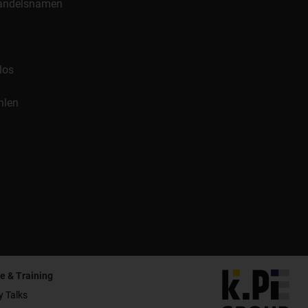
 Handelsnamen
los
hlen
e & Training
y Talks