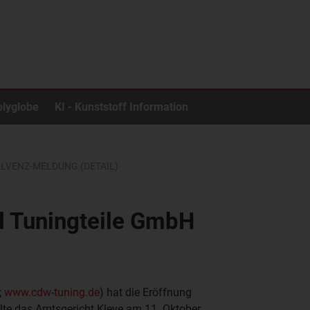
olyglobe
KI - Kunststoff Information
OLVENZ-MELDUNG (DETAIL)
d Tuningteile GmbH
;
www.cdw-tuning.de
) hat die Eröffnung
lte das Amtsgericht Kleve am 11. Oktober