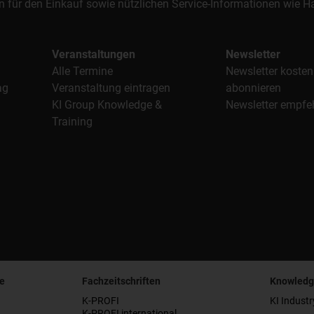
n für den Einkauf sowie nützlichen Service-Informationen wie
Veranstaltungen
Newsletter
Alle Termine
Newsletter kosten
ag
Veranstaltung eintragen
abonnieren
KI Group Knowledge &
Newsletter empfe
Training
e
Fachzeitschriften
Knowledg
K-PROFI
KI Industr
K-PROFI international