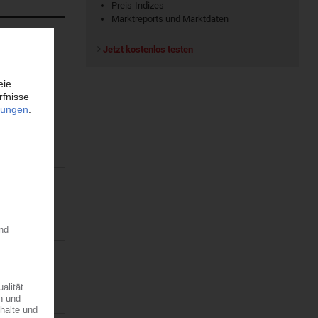
Preis-Indizes
Marktreports und Marktdaten
Jetzt kostenlos testen
 2026 den
rfahren
ffnet. Die
ellte das