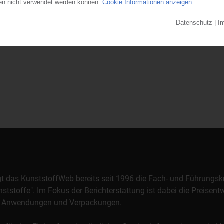
s beantragt. Das zuständige Amtsgericht Saarbrücken bestellte daraufhi
irtschaftskanzlei Moenig zum...
28.07.2026
orgt das KunststoffWeb bereits seit 1996 die Fach- und Führungsk
stoffe". Im Fokus der Berichterstattung ist dabei die Preisentw
al, Anwendungen und Verpackungen.