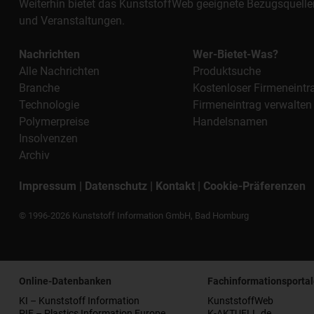
Weiterhin bietet das KunststoffWeb geeignete Bezugsquelle
und Veranstaltungen.
Nachrichten
Wer-Bietet-Was?
Alle Nachrichten
Produktsuche
Branche
Kostenloser Firmeneintr
Technologie
Firmeneintrag verwalten
Polymerpreise
Handelsnamen
Insolvenzen
Archiv
Impressum
|
Datenschutz
|
Kontakt
|
Cookie-Präferenzen
© 1996-2026 Kunststoff Information GmbH, Bad Homburg
Online-Datenbanken
Fachinformationsportal
KI – Kunststoff Information
KunststoffWeb
PIE – Plastics Information Europe
K-AKTUELL.de