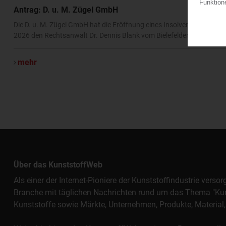
Antrag: D. u. M. Zügel GmbH
Die D. u. M. Zügel GmbH hat die Eröffnung eines Insolvenzverfahren
2026 den Rechtsanwalt Dr. Dennis Blank vom Bielefelder Büro der W
mehr
Über das KunststoffWeb
Als einer der Internet-Pioniere der Kunststoffindustrie vers
Branche mit täglichen Nachrichten rund um das Thema "Kunst
Kunststoffe sowie Märkte, Unternehmen, Produkte, Materi