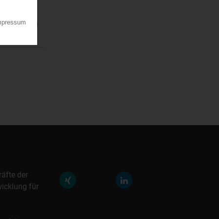
n am 30. Juni
räfte der
icklung für