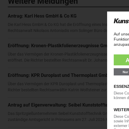
Weitere Meldungen
Antrag: Karl Hess GmbH & Co KG
Die Karl Hess GmbH & Co KG hat die Eröffnung eines Insolvenzverfah
Rechtsanwalt Nikolaos Antoniadis vom Solinger Büro der Kanzlei An
Eröffnung: Kronen-Plastikfolienerzeugnisse GmbH & Co 
Über das Vermögen der Kronen-Plastikfolienerzeugnisse GmbH & Co
eröffnet. Die Richter bestellten Rechtsanwalt Dr. Johannes Hancke v
Eröffnung: KPR Duroplast und Thermoplast GmbH
Über das Vermögen der KPR Duroplast und Thermoplast GmbH hat da
Richter bestellten Rechtsanwältin Katrin Wolfsteiner zur Insolvenzve
Antrag auf Eigenverwaltung: Seibel Kunststofftechnik Gm
Das Spritzgießunternehmen Seibel Kunststofftechnik GmbH hat die I
zuständige Amtsgericht in Primasens am 27. Juli 2026 Rechtsanwalt