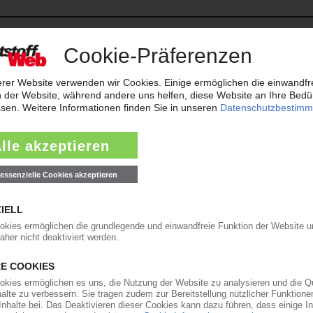
rens beantragt. Das Amtsgericht Siegen bestellte daraufhin am 27. Juli
ure zum vorläufigen...
05.08.2026
KG
 KG hat das Amtsgericht Darmstadt am 1. August 2026 das Insolvenzve
on der Kanzlei Hezel Hancke Partner...
04.08.2026
s Amtsgericht Regensburg am 27. Juli 2026 das Insolvenzverfahren erö
rwalterin. KPR hatte Mitte Mai die...
30.07.2026
bH
nsolvenz in Eigenverwaltung beantragt. Zum vorläufigen Sachwalter best
 Matthias Bayer von der Kanzlei Abel...
29.07.2026