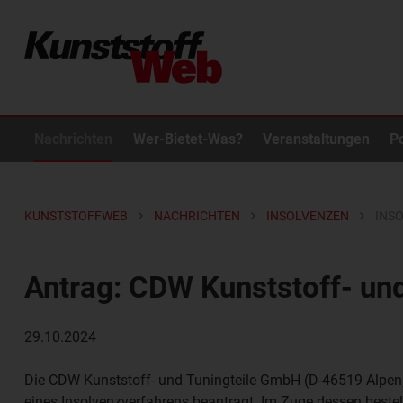
Nachrichten
Wer-Bietet-Was?
Veranstaltungen
P
KUNSTSTOFFWEB
NACHRICHTEN
INSOLVENZEN
INS
Antrag: CDW Kunststoff- un
29.10.2024
Die
CDW Kunststoff- und Tuningteile GmbH
(D-46519 Alpen
eines Insolvenzverfahrens beantragt. Im Zuge dessen bestel